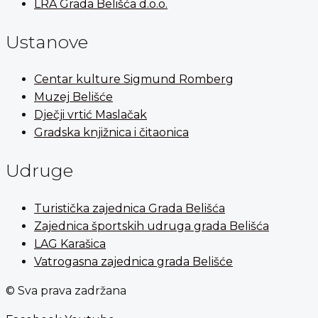
LRA Grada Belišća d.o.o.
Ustanove
Centar kulture Sigmund Romberg
Muzej Belišće
Dječji vrtić Maslačak
Gradska knjižnica i čitaonica
Udruge
Turistička zajednica Grada Belišća
Zajednica športskih udruga grada Belišća
LAG Karašica
Vatrogasna zajednica grada Belišće
© Sva prava zadržana