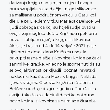
darivanja knjiga namijenjenih djeci. I ovoga
puta skupljale su se dječje knjige i slikovnice
za mališane u područnom vrtiću u Gatu koji
djeluje pri Dječjem vrtiću Maslačak Belišće. Svi
ljudi dobroga srca koji su htjeli sudjelovati u
ovoj akciji mogli su doći u Knjižnicu i pokloniti
novu ili rabljenu dječju knjigu ili slikovnicu.
Akcija je trajala od 4. do 14. veljače 2021. pa je
tijekom tih deset dana Knjižnica uspjela
prikupiti razne dječje slikovnice i knjige pa čak i
zanimljive igračke. Vrijedno je spomenuti da su
se ovoj aktivnosti priključili i poznati hrvatski
nakladnici kao što su Mozaik knjiga i Naklada
Ljevak s kojima Gradska knjižnica i čitaonica
Belišće surađuje dugi niz godina. Podržali su
akciju tako što su donirali desetke potpuno
novih knjiga i slikovnica za najmlađe čitatelje.