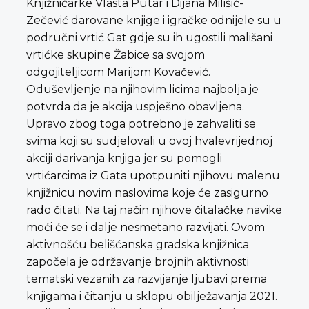
Knjižničarke Vlasta Putar i Dijana Milišić-
Zečević darovane knjige i igračke odnijele su u
područni vrtić Gat gdje su ih ugostili mališani
vrtićke skupine Žabice sa svojom
odgojiteljicom Marijom Kovačević.
Oduševljenje na njihovim licima najbolja je
potvrda da je akcija uspješno obavljena.
Upravo zbog toga potrebno je zahvaliti se
svima koji su sudjelovali u ovoj hvalevrijednoj
akciji darivanja knjiga jer su pomogli
vrtićarcima iz Gata upotpuniti njihovu malenu
knjižnicu novim naslovima koje će zasigurno
rado čitati. Na taj način njihove čitalačke navike
moći će se i dalje nesmetano razvijati. Ovom
aktivnošću belišćanska gradska knjižnica
započela je održavanje brojnih aktivnosti
tematski vezanih za razvijanje ljubavi prema
knjigama i čitanju u sklopu obilježavanja 2021.