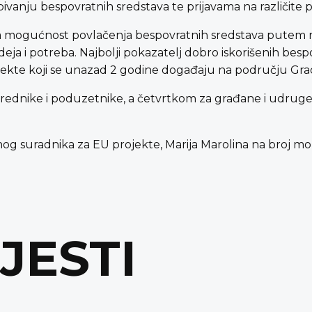
ivanju bespovratnih sredstava te prijavama na različite p
a mogućnost povlačenja bespovratnih sredstava putem razl
 ideja i potreba. Najbolji pokazatelj dobro iskorišenih be
projekte koji se unazad 2 godine događaju na području Gra
rednike i poduzetnike, a četvrtkom za građane i udruge
g suradnika za EU projekte, Marija Marolina na broj mobi
IJESTI