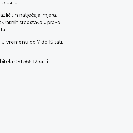
rojekte.
ičitih natječaja, mjera,
spovratnih sredstava upravo
da.
 u vremenu od 7 do 15 sati.
tela 091 566 1234 ili