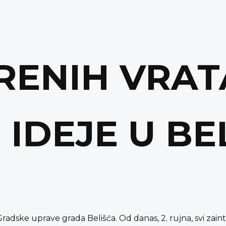
RENIH VRAT
IDEJE U BE
radske uprave grada Belišća. Od danas, 2. rujna, svi zainte