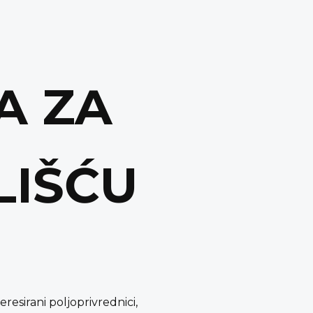
A ZA
LIŠĆU
resirani poljoprivrednici,