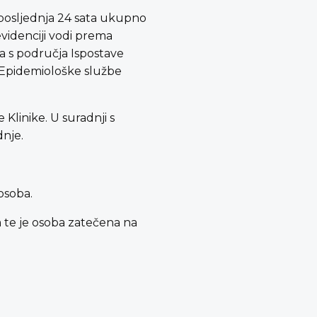
m posljednja 24 sata ukupno
evidenciji vodi prema
a s područja Ispostave
e Epidemiološke službe
 Klinike. U suradnji s
dnje.
osoba.
m te je osoba zatečena na