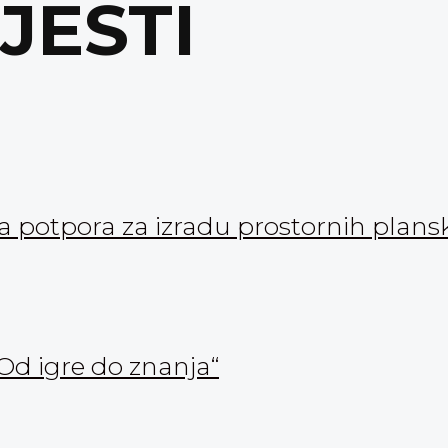
IJESTI
ka potpora za izradu prostornih pla
Od igre do znanja“