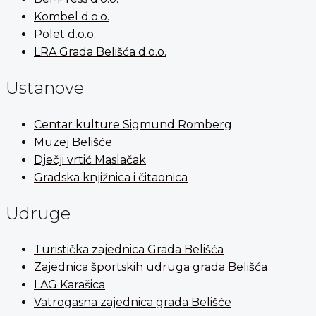
Kombel d.o.o.
Polet d.o.o.
LRA Grada Belišća d.o.o.
Ustanove
Centar kulture Sigmund Romberg
Muzej Belišće
Dječji vrtić Maslačak
Gradska knjižnica i čitaonica
Udruge
Turistička zajednica Grada Belišća
Zajednica športskih udruga grada Belišća
LAG Karašica
Vatrogasna zajednica grada Belišće