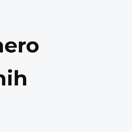
mero
nih