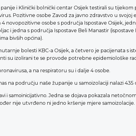
nije i Klinički bolnički centar Osijek testirali su tijeko
irus. Pozitivne osobe Zavod za javno zdravstvo u svojoj 
 novopozitivne osobe s područja Ispostave Osijek, jedn
ljac i jedna s područja Ispostave Beli Manastir (ispostav
ma bivših općina).
tarnje bolesti KBC-a Osijek, a četvero je pacijenata s iste
enti su izolirani te se provode potrebne epidemiološke ra
ronavirusa, a na respiratoru su i dalje 4 osobe.
nas na području naše županije u samoizolaciji nalazi 435 
ojavi i samoinicijativno. Jedna se dojava pokazala netočno
akođer nije utvrđeno ni jedno kršenje mjere samoizolacije.