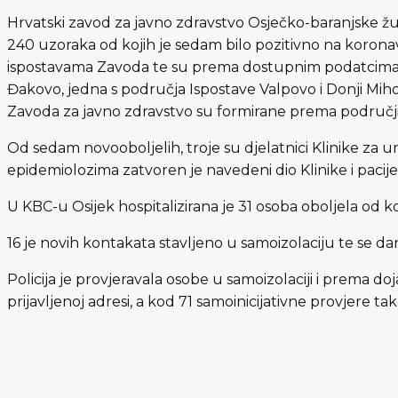
Hrvatski zavod za javno zdravstvo Osječko-baranjske župa
240 uzoraka od kojih je sedam bilo pozitivno na koronav
ispostavama Zavoda te su prema dostupnim podatcima 4
Đakovo, jedna s područja Ispostave Valpovo i Donji Miho
Zavoda za javno zdravstvo su formirane prema područji
Od sedam novooboljelih, troje su djelatnici Klinike za unu
epidemiolozima zatvoren je navedeni dio Klinike i pacij
U KBC-u Osijek hospitalizirana je 31 osoba oboljela od ko
16 je novih kontakata stavljeno u samoizolaciju te se da
Policija je provjeravala osobe u samoizolaciji i prema d
prijavljenoj adresi, a kod 71 samoinicijativne provjere t