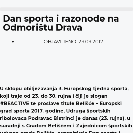
content
Dan sporta i razonode na
Odmorištu Drava
OBJAVLJENO:
23.09.2017.
U sklopu obilježavanja 3. Europskog tjedna sporta,
koji traje od 23. do 30. rujna i čiji je slogan
#BEACTIVE te proslave titule Belišće – Europski
grad sporta 2017. godine, Udruga športskih
ribolovaca Podravac Bistrinci je danas (23. rujna), u
suradnji s Gradom Belišćem i Zajednicom športskih