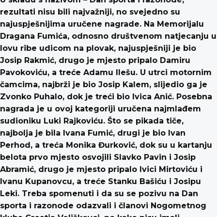
rezultati nisu bili najvažniji, no svejedno su
najuspješnijima uručene nagrade. Na Memorijalu
Dragana Fumića, odnosno društvenom natjecanju u
lovu ribe udicom na plovak, najuspješniji je bio
Josip Rakmić, drugo je mjesto pripalo Damiru
Pavokoviću, a treće Adamu Ilešu. U utrci motornim
čamcima, najbrži je bio Josip Kalem, slijedio ga je
Zvonko Puhalo, dok je treći bio Ivica Anić. Posebna
nagrada je u ovoj kategoriji uručena najmlađem
sudioniku Luki Rajkoviću. Što se pikada tiče,
najbolja je bila Ivana Fumić, drugi je bio Ivan
Perhod, a treća Monika Đurković, dok su u kartanju
belota prvo mjesto osvojili Slavko Pavin i Josip
Abramić, drugo je mjesto pripalo Ivici Mirtoviću i
Ivanu Kupanovcu, a treće Stanku Bašiću i Josipu
Leki. Treba spomenuti i da su se pozivu na Dan
sporta i razonode odazvali i članovi Nogometnog