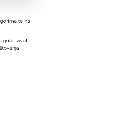
ogorima te na
zgubili život
oštovanja