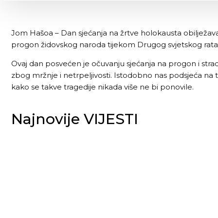
Jom Hašoa – Dan sjećanja na žrtve holokausta obilježava 
progon židovskog naroda tijekom Drugog svjetskog rata
Ovaj dan posvećen je očuvanju sjećanja na progon i strada
zbog mržnje i netrpeljivosti. Istodobno nas podsjeća na 
kako se takve tragedije nikada više ne bi ponovile.
Najnovije VIJESTI