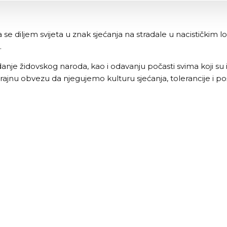
se diljem svijeta u znak sjećanja na stradale u nacističkim l
.
nje židovskog naroda, kao i odavanju počasti svima koji su i
trajnu obvezu da njegujemo kulturu sjećanja, tolerancije i p