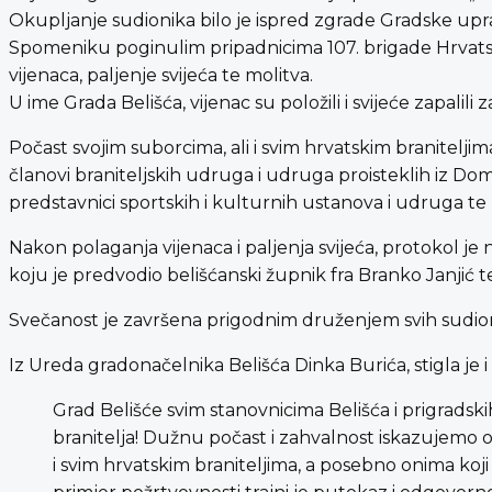
Okupljanje sudionika bilo je ispred zgrade Gradske uprav
Spomeniku poginulim pripadnicima 107. brigade Hrvatske 
vijenaca, paljenje svijeća te molitva.
U ime Grada Belišća, vijenac su položili i svijeće zapalili
Počast svojim suborcima, ali i svim hrvatskim braniteljima
članovi braniteljskih udruga i udruga proisteklih iz Domo
predstavnici sportskih i kulturnih ustanova i udruga t
Nakon polaganja vijenaca i paljenja svijeća, protokol j
koju je predvodio belišćanski župnik fra Branko Janjić 
Svečanost je završena prigodnim druženjem svih sudion
Iz Ureda gradonačelnika Belišća Dinka Burića, stigla je i
Grad Belišće svim stanovnicima Belišća i prigradsk
branitelja! Dužnu počast i zahvalnost iskazujemo ob
i svim hrvatskim braniteljima, a posebno onima koj