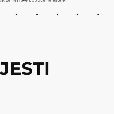
st za nas i sve buduće naraštaje.
IJESTI