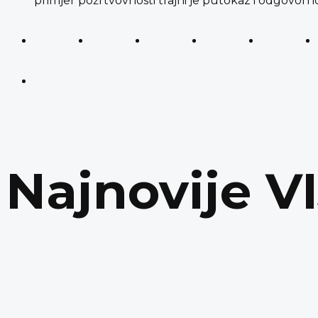
primjer požrtvovnosti trajni je putokaz i odgovorno
Najnovije V