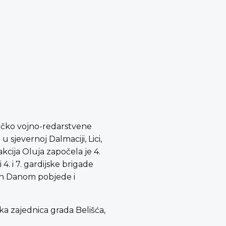
lačko vojno-redarstvene
sjevernoj Dalmaciji, Lici,
kcija Oluja započela je 4.
4. i 7. gardijske brigade
šen Danom pobjede i
čka zajednica grada Belišća,