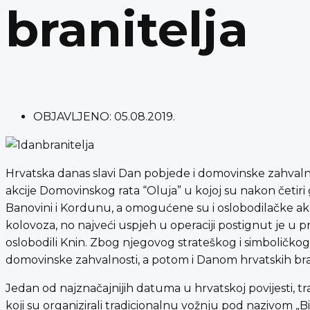
branitelja
OBJAVLJENO:
05.08.2019.
Hrvatska danas slavi Dan pobjede i domovinske zahvalnos
akcije Domovinskog rata “Oluja” u kojoj su nakon četiri
Banovini i Kordunu, a omogućene su i oslobodilačke akci
kolovoza, no najveći uspjeh u operaciji postignut je u pr
oslobodili Knin. Zbog njegovog strateškog i simboličko
domovinske zahvalnosti, a potom i Danom hrvatskih bran
Jedan od najznačajnijih datuma u hrvatskoj povijesti, tra
koji su organizirali tradicionalnu vožnju pod nazivom „