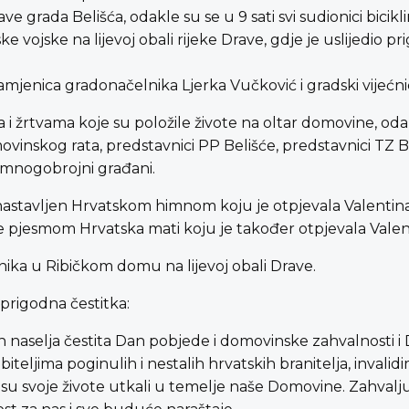
e grada Belišća, odakle su se u 9 sati svi sudionici bicik
vojske na lijevoj obali rijeke Drave, gdje je uslijedio p
 zamjenica gradonačelnika Ljerka Vučković i gradski vijećnic
 i žrtvama koje su položile živote na oltar domovine, odali
vinskog rata, predstavnici PP Belišće, predstavnici TZ Bel
e mnogobrojni građani.
e nastavljen Hrvatskom himnom koju je otpjevala Valentin
te pjesmom Hrvatska mati koju je također otpjevala Valen
ika u Ribičkom domu na lijevoj obali Drave.
 prigodna čestitka:
ih naselja čestita Dan pobjede i domovinske zahvalnosti i
iteljima poginulih i nestalih hrvatskih branitelja, inval
i su svoje živote utkali u temelje naše Domovine. Zahvalj