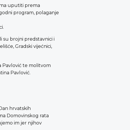
lima uputiti prema
rigodni program, polaganje
i.
 su brojni predstavnici i
išće, Gradski vijećnici,
a Pavlović te molitvom
tina Pavlović.
 Dan hrvatskih
idima Domovinskog rata
ujemo im jer njihov