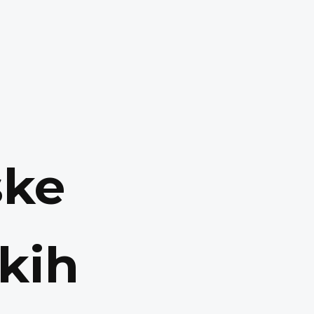
ske
skih