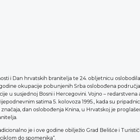
ti i Dan hrvatskih branitelja te 24. obljetnicu oslobodi
 godine okupacije pobunjenih Srba oslobođena područja u 
je u susjednoj Bosni i Hercegovini. Vojno – redarstvena a
ijepodnevnim satima 5. kolovoza 1995., kada su pripadnici 
g značaja, dan oslobođenja Knina, u Hrvatskoj je progla
itelja.
dicionalno je i ove godine obilježio Grad Belišće i Turisti
Biciklom do spomenika“.