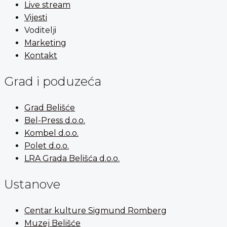
Live stream
Vijesti
Voditelji
Marketing
Kontakt
Grad i poduzeća
Grad Belišće
Bel-Press d.o.o.
Kombel d.o.o.
Polet d.o.o.
LRA Grada Belišća d.o.o.
Ustanove
Centar kulture Sigmund Romberg
Muzej Belišće