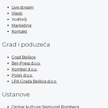
Live stream
Vijesti
Voditelji
Marketing
Kontakt
Grad i poduzeća
Grad Belišće
Bel-Press d.o.o.
Kombel d.o.o.
Polet d.o.o.
LRA Grada Belišća d.o.o.
Ustanove
Centar kulture Sigmund Romberg