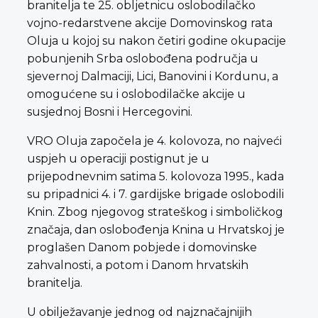
branitelja te 25. obljetnicu oslobodilačko
vojno-redarstvene akcije Domovinskog rata
Oluja u kojoj su nakon četiri godine okupacije
pobunjenih Srba oslobođena područja u
sjevernoj Dalmaciji, Lici, Banovini i Kordunu, a
omogućene su i oslobodilačke akcije u
susjednoj Bosni i Hercegovini.
VRO Oluja započela je 4. kolovoza, no najveći
uspjeh u operaciji postignut je u
prijepodnevnim satima 5. kolovoza 1995., kada
su pripadnici 4. i 7. gardijske brigade oslobodili
Knin. Zbog njegovog strateškog i simboličkog
značaja, dan oslobođenja Knina u Hrvatskoj je
proglašen Danom pobjede i domovinske
zahvalnosti, a potom i Danom hrvatskih
branitelja.
U obilježavanje jednog od najznačajnijih