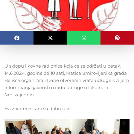
U sklopu likovne radionice koja će se održati u petak,
14.6.2024. godine od 10 sati, Matica umirovljenika grada
Belišća organizira i Dane otvorenih vrata udruge s ciljem
informiranja javnosti o radu udruge u lokalnoj i
široj zajednici.
Svi zainteresirani su dobrodošli.