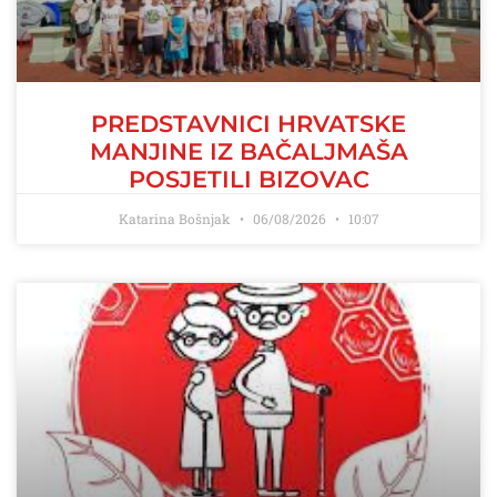
PREDSTAVNICI HRVATSKE
MANJINE IZ BAČALJMAŠA
POSJETILI BIZOVAC
Katarina Bošnjak
06/08/2026
10:07