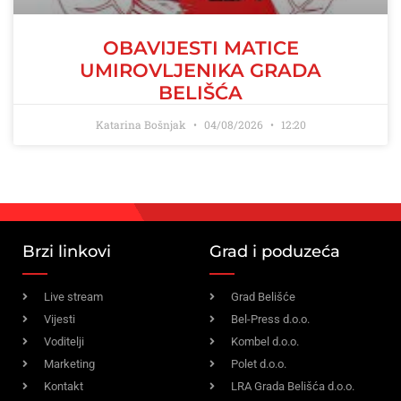
OBAVIJESTI MATICE
UMIROVLJENIKA GRADA
BELIŠĆA
Katarina Bošnjak
04/08/2026
12:20
Brzi linkovi
Grad i poduzeća
Live stream
Grad Belišće
Vijesti
Bel-Press d.o.o.
Voditelji
Kombel d.o.o.
Marketing
Polet d.o.o.
Kontakt
LRA Grada Belišća d.o.o.