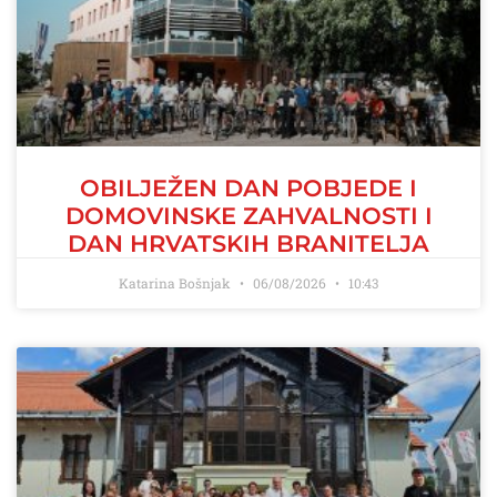
OBILJEŽEN DAN POBJEDE I
DOMOVINSKE ZAHVALNOSTI I
DAN HRVATSKIH BRANITELJA
Katarina Bošnjak
06/08/2026
10:43