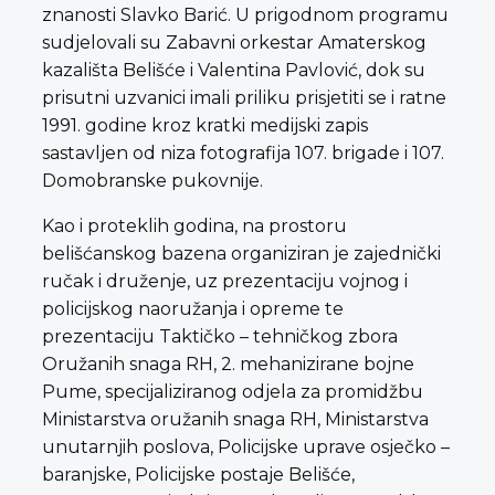
znanosti Slavko Barić. U prigodnom programu
sudjelovali su Zabavni orkestar Amaterskog
kazališta Belišće i Valentina Pavlović, dok su
prisutni uzvanici imali priliku prisjetiti se i ratne
1991. godine kroz kratki medijski zapis
sastavljen od niza fotografija 107. brigade i 107.
Domobranske pukovnije.
Kao i proteklih godina, na prostoru
belišćanskog bazena organiziran je zajednički
ručak i druženje, uz prezentaciju vojnog i
policijskog naoružanja i opreme te
prezentaciju Taktičko – tehničkog zbora
Oružanih snaga RH, 2. mehanizirane bojne
Pume, specijaliziranog odjela za promidžbu
Ministarstva oružanih snaga RH, Ministarstva
unutarnjih poslova, Policijske uprave osječko –
baranjske, Policijske postaje Belišće,