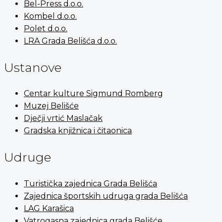
Bel-Press d.o.o.
Kombel d.o.o.
Polet d.o.o.
LRA Grada Belišća d.o.o.
Ustanove
Centar kulture Sigmund Romberg
Muzej Belišće
Dječji vrtić Maslačak
Gradska knjižnica i čitaonica
Udruge
Turistička zajednica Grada Belišća
Zajednica športskih udruga grada Belišća
LAG Karašica
Vatrogasna zajednica grada Belišće