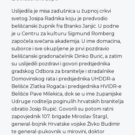
Uslijedila je misa zadušnica u župnoj crkvi
svetog Josipa Radnika koju je predvodio
belišćanski župnik fra Branko Janjić. U podne
je u Centru za kulturu Sigmund Romberg
započela svečana akademija. U ime domaćina,
suborce i sve okupljene je prvi pozdravio
belišćanski gradonačelnik Dinko Burić, a zatim
su uslijedili pozdravi i govori predsjednika
gradskog Odbora za branitelje i stradalnike
Domovinskog rata i predsjednika UHDDR-a
Belišće Zlatka Rogača i predsjednika HVIDR-e
Belišće Pave Milekića, dok se u ime županijske
Udruge roditelja poginulih hrvatskih branitelja
obratio Josip Rupić. Govorili su potom ratni
zapovjednik 107. brigade Miroslav Štargl,
general-bojnik Hrvatske vojske Živko Budimir
te general-pukovnik u mirovini, doktor