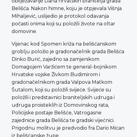
obilježavanje Dana hrvatskih branitelja grada
Belišća. Nakon himne, koju je otpjevala Višnja
Mihaljević, uslijedio je protokol odavanja
počasti onima koji su položili živote na oltar
domovine.
Vijenac kod Spomen križa na belišćanskom
groblju položio je gradonačelnik grada Belišća
Dinko Burić, zajedno sa zamjenikom
Domagojem Varžićem te general-bojnikom
Hrvatske vojske Živkom Budimirom i
gradonačelnikom grada Valpova Matkom
Šutalom, koji su položili svijeće. Svijeće su
položili i predstavnici braniteljskih udruga i
udruga proisteklih iz Domovinskog rata,
Policijske postaje Belišće, Vatrogasne
zajednice grada Belišća te gradski vijećnici.
Prigodnu molitvu je predvodio fra Dario Mican
iz belišćanske župe.