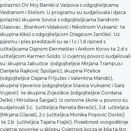
polaznici DV Moj Bambi iz Valpova s odgojiteljicama
Vedranom i Stelom. U programu su sudjelovala i djeca
polaznici skupine Sovice s odgojiteljicama Sandrom
Glasovac , Brankom Vidaković i Nikolinom Vuksanić te
skupina Kikići s odgojiteljicom Dragicom Jančikić. Uz
pjesmu i ples predstavili su se i 1.c i 1.d razred s
učiteljicama Dajnom Đermešter i Anitom Korov te 2.d s
učiteljicom Karmen Soldo. U cvjetnoj povorci sudjelovali
su: skupina Jabučice (odgojiteljice Mirjana Trampus i
Danijela Rajković Špoljarić), skupina Pčelice
(odgojiteljice Dajana Frljužec i Valentina Mandić),
skupina Vjeverice (odgojiteljice Slavica Vuksanić i Sara
Vujević) te skupina Zvjezdice (odgojiteljice Gordana
Jelkić i Miroslava Šargač). Iz osnovne škole u povorci su
sudjelovali 3.c. (učiteljica Renata Berečić), 3.d učiteljica
(Mirjana Glavaš), 2.c (učiteljica Monika Popović Dorkić)
te 2.b (učiteljica Tajana Frajlić). Posebnost ovogodišnje
cvjetne povorke u sklopu Cvjetnog korza je bila ta što