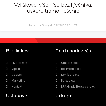
Veliškovci više nisu bez liječnika,
uskoro trajno rješenje
Katarina Bošnjak
07/08/2026
11:03
Brzi linkovi
Grad i poduzeća
Live stream
Grad Belišće
Vijesti
Bel-Press d.o.o.
Voditelji
Kombel d.o.o.
Marketing
Polet d.o.o.
Kontakt
LRA Grada Belišća d.o.o.
Ustanove
Udruge