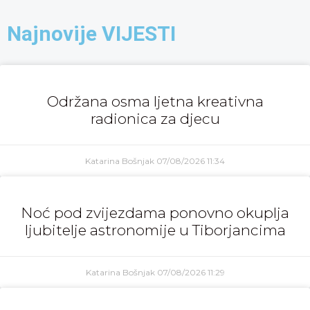
Najnovije VIJESTI
Održana osma ljetna kreativna
radionica za djecu
Katarina Bošnjak
07/08/2026
11:34
Noć pod zvijezdama ponovno okuplja
ljubitelje astronomije u Tiborjancima
Katarina Bošnjak
07/08/2026
11:29