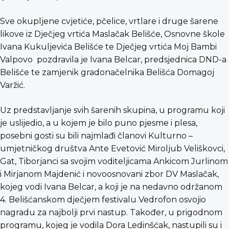
Sve okupljene cvjetiće, pčelice, vrtlare i druge šarene
likove iz Dječjeg vrtića Maslačak Belišće, Osnovne škole
Ivana Kukuljevića Belišće te Dječjeg vrtića Moj Bambi
Valpovo pozdravila je Ivana Belcar, predsjednica DND-a
Belišće te zamjenik gradonačelnika Belišća Domagoj
Varžić.
Uz predstavljanje svih šarenih skupina, u programu koji
je uslijedio, a u kojem je bilo puno pjesme i plesa,
posebni gosti su bili najmlađi članovi Kulturno –
umjetničkog društva Ante Evetović Miroljub Veliškovci,
Gat, Tiborjanci sa svojim voditeljicama Ankicom Jurlinom
i Mirjanom Majdenić i novoosnovani zbor DV Maslačak,
kojeg vodi Ivana Belcar, a koji je na nedavno održanom
4. Belišćanskom dječjem festivalu Vedrofon osvojio
nagradu za najbolji prvi nastup. Također, u prigodnom
programu, kojeg je vodila Dora Ledinšćak, nastupili su i