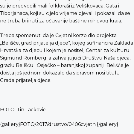
su je predvodili mali folkloraši iz Veliškovaca, Gata i
Tiborjanaca, koji su cijelo vrijeme pjevali i pokazali da se
ne treba brinuti za očuvanje baštine njihovog kraja.
Treba spomenuti da je Cvjetni korzo dio projekta
„Belišće, grad prijatelja djece“, kojeg sufinancira Zaklada
Hrvatska za djecu i kojem je nositelj Centar za kulturu
Sigmund Romberg, a zahvaljujući Društvu Naša djeca,
gradu Belišću i Osječko – baranjskoj županiji, Belišće je
doista još jednom dokazalo da s pravom nosi titulu
Grada prijatelja djece.
FOTO: Tin Lacković
{gallery}FOTO/2017/drustvo/0406cvjetni{/gallery}