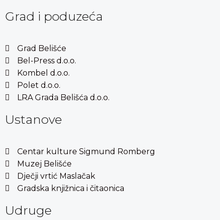
Grad i poduzeća
Grad Belišće
Bel-Press d.o.o.
Kombel d.o.o.
Polet d.o.o.
LRA Grada Belišća d.o.o.
Ustanove
Centar kulture Sigmund Romberg
Muzej Belišće
Dječji vrtić Maslačak
Gradska knjižnica i čitaonica
Udruge