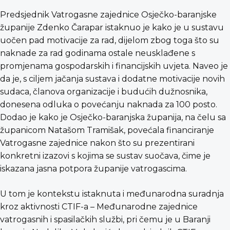
Predsjednik Vatrogasne zajednice Osječko-baranjske
županije Zdenko Čarapar istaknuo je kako je u sustavu
uočen pad motivacije za rad, dijelom zbog toga što su
naknade za rad godinama ostale neusklađene s
promjenama gospodarskih i financijskih uvjeta. Naveo je
da je, s ciljem jačanja sustava i dodatne motivacije novih
sudaca, članova organizacije i budućih dužnosnika,
donesena odluka o povećanju naknada za 100 posto.
Dodao je kako je Osječko-baranjska županija, na čelu sa
županicom Natašom Tramišak, povećala financiranje
Vatrogasne zajednice nakon što su prezentirani
konkretni izazovi s kojima se sustav suočava, čime je
iskazana jasna potpora županije vatrogascima.
U tom je kontekstu istaknuta i međunarodna suradnja
kroz aktivnosti CTIF-a – Međunarodne zajednice
vatrogasnih i spasilačkih službi, pri čemu je u Baranji