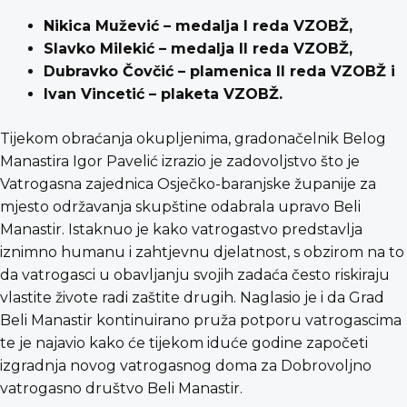
Nikica Mužević – medalja I reda VZOBŽ,
Slavko Milekić – medalja II reda VZOBŽ,
Dubravko Čovčić – plamenica II reda VZOBŽ i
Ivan Vincetić – plaketa VZOBŽ.
Tijekom obraćanja okupljenima, gradonačelnik Belog
Manastira Igor Pavelić izrazio je zadovoljstvo što je
Vatrogasna zajednica Osječko-baranjske županije za
mjesto održavanja skupštine odabrala upravo Beli
Manastir. Istaknuo je kako vatrogastvo predstavlja
iznimno humanu i zahtjevnu djelatnost, s obzirom na to
da vatrogasci u obavljanju svojih zadaća često riskiraju
vlastite živote radi zaštite drugih. Naglasio je i da Grad
Beli Manastir kontinuirano pruža potporu vatrogascima
te je najavio kako će tijekom iduće godine započeti
izgradnja novog vatrogasnog doma za Dobrovoljno
vatrogasno društvo Beli Manastir.