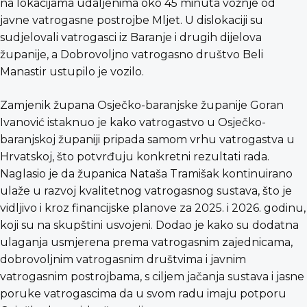
na lokacijama udaljenima oko 45 minuta vožnje od
javne vatrogasne postrojbe Mljet. U dislokaciji su
sudjelovali vatrogasci iz Baranje i drugih dijelova
županije, a Dobrovoljno vatrogasno društvo Beli
Manastir ustupilo je vozilo.
Zamjenik župana Osječko-baranjske županije Goran
Ivanović istaknuo je kako vatrogastvo u Osječko-
baranjskoj županiji pripada samom vrhu vatrogastva u
Hrvatskoj, što potvrđuju konkretni rezultati rada.
Naglasio je da županica Nataša Tramišak kontinuirano
ulaže u razvoj kvalitetnog vatrogasnog sustava, što je
vidljivo i kroz financijske planove za 2025. i 2026. godinu,
koji su na skupštini usvojeni. Dodao je kako su dodatna
ulaganja usmjerena prema vatrogasnim zajednicama,
dobrovoljnim vatrogasnim društvima i javnim
vatrogasnim postrojbama, s ciljem jačanja sustava i jasne
poruke vatrogascima da u svom radu imaju potporu