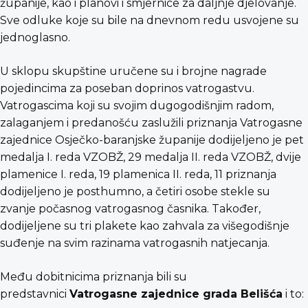
županije, kao i planovi i smjernice za daljnje djelovanje.
Sve odluke koje su bile na dnevnom redu usvojene su
jednoglasno.
U sklopu skupštine uručene su i brojne nagrade
pojedincima za poseban doprinos vatrogastvu.
Vatrogascima koji su svojim dugogodišnjim radom,
zalaganjem i predanošću zaslužili priznanja Vatrogasne
zajednice Osječko-baranjske županije dodijeljeno je pet
medalja I. reda VZOBŽ, 29 medalja II. reda VZOBŽ, dvije
plamenice I. reda, 19 plamenica II. reda, 11 priznanja
dodijeljeno je posthumno, a četiri osobe stekle su
zvanje počasnog vatrogasnog časnika. Također,
dodijeljene su tri plakete kao zahvala za višegodišnje
suđenje na svim razinama vatrogasnih natjecanja.
Među dobitnicima priznanja bili su
predstavnici
Vatrogasne zajednice grada Belišća
i to: