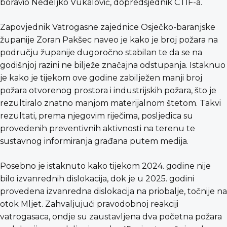
boravio Nedeljko Vukalović, dopredsjednik CTIF-a.
Zapovjednik Vatrogasne zajednice Osječko-baranjske
županije Zoran Pakšec naveo je kako je broj požara na
području županije dugoročno stabilan te da se na
godišnjoj razini ne bilježe značajna odstupanja. Istaknuo
je kako je tijekom ove godine zabilježen manji broj
požara otvorenog prostora i industrijskih požara, što je
rezultiralo znatno manjom materijalnom štetom. Takvi
rezultati, prema njegovim riječima, posljedica su
provedenih preventivnih aktivnosti na terenu te
sustavnog informiranja građana putem medija.
Posebno je istaknuto kako tijekom 2024. godine nije
bilo izvanrednih dislokacija, dok je u 2025. godini
provedena izvanredna dislokacija na priobalje, točnije na
otok Mljet. Zahvaljujući pravodobnoj reakciji
vatrogasaca, ondje su zaustavljena dva početna požara