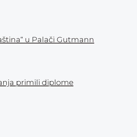
aština“ u Palači Gutmann
vanja primili diplome