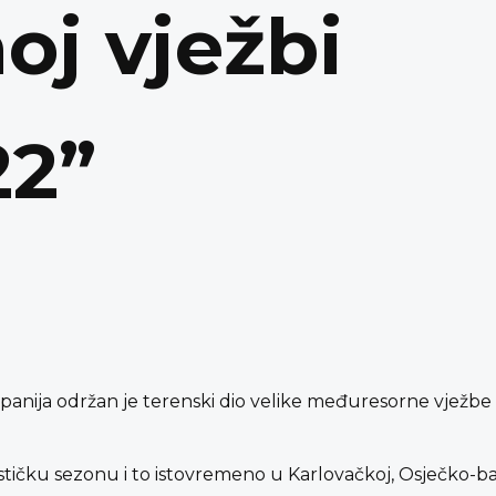
j vježbi
22”
županija održan je terenski dio velike međuresorne vjež
stičku sezonu i to istovremeno u Karlovačkoj, Osječko-ba