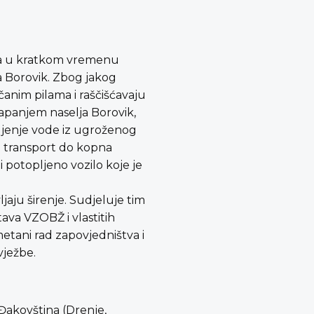
lina u kratkom vremenu
ja Borovik. Zbog jakog
anim pilama i raščišćavaju
otapanjem naselja Borovik,
ljenje vode iz ugroženog
 i transport do kopna
i potopljeno vozilo koje je
ljaju širenje. Sudjeluje tim
ava VZOBŽ i vlastitih
etani rad zapovjedništva i
vježbe.
 Đakovština (Drenje,