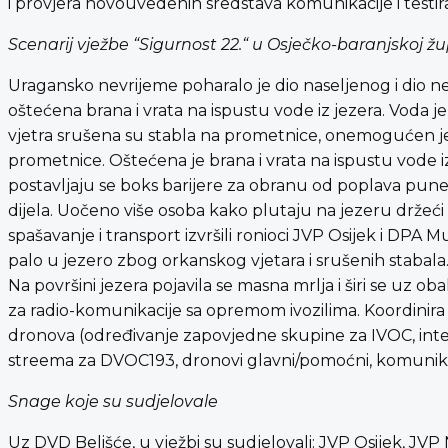
i provjera novouvedenih sredstava komunikacije i testiran
Scenarij vježbe “Sigurnost 22.“ u Osječko-baranjskoj žu
Uragansko nevrijeme poharalo je dio naseljenog i dio n
oštećena brana i vrata na ispustu vode iz jezera. Voda je
vjetra srušena su stabla na prometnice, onemogućen je 
prometnice. Oštećena je brana i vrata na ispustu vode iz 
postavljaju se boks barijere za obranu od poplava pu
dijela. Uočeno više osoba kako plutaju na jezeru držeći 
spašavanje i transport izvršili ronioci JVP Osijek i DPA M
palo u jezero zbog orkanskog vjetara i srušenih stabala
Na površini jezera pojavila se masna mrlja i širi se uz ob
za radio-komunikacije sa opremom ivozilima. Koordinir
dronova (određivanje zapovjedne skupine za IVOC, inte
streema za DVOC193, dronovi glavni/pomoćni, komunika
Snage koje su sudjelovale
Uz DVD Belišće, u vježbi su sudjelovali: JVP Osijek, JV