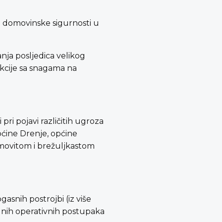
va domovinske sigurnosti u
anja posljedica velikog
akcije sa snagama na
ri pojavi različitih ugroza
pćine Drenje, općine
umovitom i brežuljkastom
gasnih postrojbi (iz više
rdnih operativnih postupaka