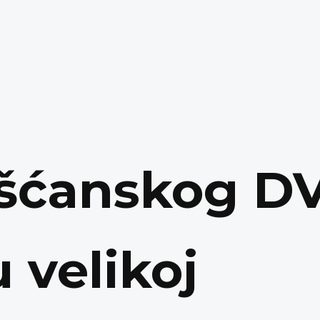
išćanskog D
u velikoj