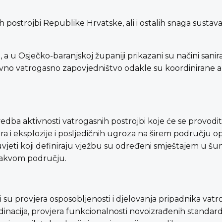
ih postrojbi Republike Hrvatske, ali i ostalih snaga susta
a u Osječko-baranjskoj županiji prikazani su načini sanir
ativno vatrogasno zapovjedništvo odakle su koordinirane 
ba aktivnosti vatrogasnih postrojbi koje će se provoditi p
a i eksplozije i posljedičnih ugroza na širem području o
uvjeti koji definiraju vježbu su određeni smještajem u š
vakvom području.
 su provjera osposobljenosti i djelovanja pripadnika vatro
rdinacija, provjera funkcionalnosti novoizrađenih standa