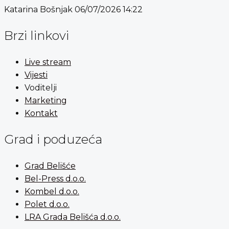
Katarina Bošnjak
06/07/2026
14:22
Brzi linkovi
Live stream
Vijesti
Voditelji
Marketing
Kontakt
Grad i poduzeća
Grad Belišće
Bel-Press d.o.o.
Kombel d.o.o.
Polet d.o.o.
LRA Grada Belišća d.o.o.