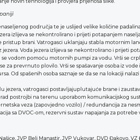
je novih tehnologija i provjera prijenosa slike.
paniji
enaseljenog područja te je uslijed velike količine pada
zera izlijeva se nekontrolirano i prijeti potapanjem nasel
pristup brani. Vatrogasci uklanjaju stabla motornim lanč
jezera. Voda jezera izlijeva se nekontrolirano i prijeti p
ne se vodom pomoću motornih pumpi za vodu. Vrši se crp
se za prevrnuto plovilo. Vrši se spašavanje osoba iz vode
ursa. Od spašenih osoba saznaje se da se na lokaciji nalazi 
.
alu jezera, vatrogasci postavljajuplutajuće brane i zaustav
a rad postrojbi na terenu uporabom komunikacijskog sust
rnetska veza (zapovjedno vozilo) / redundancija za nesm
cija sa DVOC-om, rezervni sustav napajanja za potrebe 
P Našice, JVP Beli Manastir, JVP Vukovar, DVD Đakovo, VZ