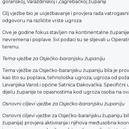
goranskoj, Varaždinskoj i Zagrebačkoj županiji.
Cilj vježbe bio je uvježbavanje i provjera rada vatrogasn
odgovoru na različite vrste ugroza.
Ove je godine fokus stavljen na kontinentalne županije, 
nevremena i poplave. Svi podaci su se slijevali u Oper
terenu.
Tema vježbe za Osječko-baranjsku županiju
Tema vježbe za Osječko-baranjsku županiju bila je proved
kao što su poplava, tehnološka ugroza, ugroza od požar
Levanjska Varoš i općine Satnica Đakovačka. Specifični 
dijelu županije te opasnostima kod ugroza osoba na o
Osnovni ciljevi vježbe za Osječko-baranjsku županiju
Osnovni ciljevi vježbe za Osječko-baranjsku županiju bili
županija) provjera aktiviranja i njihova međusobna koo