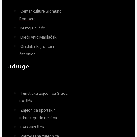
Centar kulture Sigmund
Romberg
Muzej Belišće
Dječji vrtić Maslačak
Gradska knjižnica i
čitaonica
Udruge
Turistička zajednica Grada
Belišća
Zajednica športskih
udruga grada Belišća
LAG Karašica
Vatrogasna zajednica