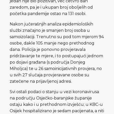
jedan nije bio pozitivan, već četvrti dan
zaredom, pa je i ukupan broj oboljelih od
početka pandemije ostao na 131 osobi.
Nakon jučerašnjih analiza epidemioloških
službi značajno je smanjen broj osoba u
samoizolaciji. Trenutno su pod tom mjerom 94
osobe, dakle 105 manje nego prethodnog
dana. Policija je ponovno provjeravala
pridržavanje te mjere, i to postupajući jednom
po dojavi građana (s područja Donjeg
Miholjca) te u 26 samoinicijativnih provjera, no
u svih 27 slučaja provjeravane osobe su
zatečene na prijavljenoj adresi.
Svi ostali podaci o stanju u vezi koronavirusa
na području Osječko-baranjske županije
ostaju kako i u prethodnom izvješću; u KBC-u
Osijek hospitalizirano je sedam pacijenata, a niti