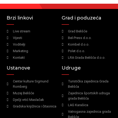
Brzi linkovi
Grad i poduzeća
Live stream
Grad Belišće
Vijesti
Bel-Press d.o.o.
Voditelji
Kombel d.o.o.
Marketing
Polet d.o.o.
Kontakt
LRA Grada Belišća d.o.o.
Ustanove
Udruge
Centar kulture Sigmund
Turistička zajednica Grada
Romberg
Belišća
Muzej Belišće
Zajednica športskih udruga
grada Belišća
Dječji vrtić Maslačak
LAG Karašica
Gradska knjižnica i čitaonica
Vatrogasna zajednica grada
Belišće