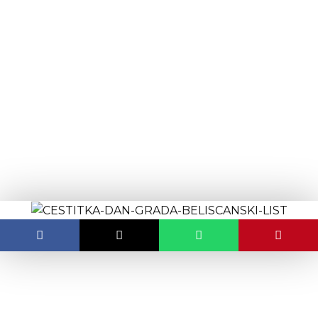
content
Čestitka povodom Dana
grada Belišća
OBJAVLJENO:
01.05.2024.