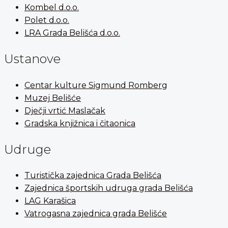
Kombel d.o.o.
Polet d.o.o.
LRA Grada Belišća d.o.o.
Ustanove
Centar kulture Sigmund Romberg
Muzej Belišće
Dječji vrtić Maslačak
Gradska knjižnica i čitaonica
Udruge
Turistička zajednica Grada Belišća
Zajednica športskih udruga grada Belišća
LAG Karašica
Vatrogasna zajednica grada Belišće