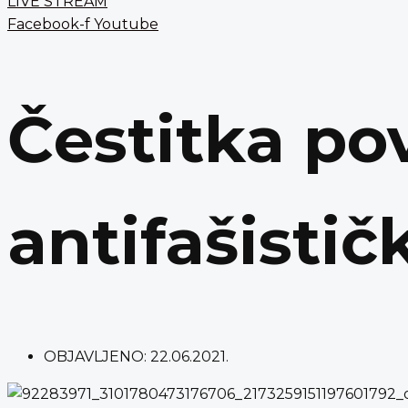
LIVE STREAM
Facebook-f
Youtube
Čestitka p
antifašistič
OBJAVLJENO:
22.06.2021.