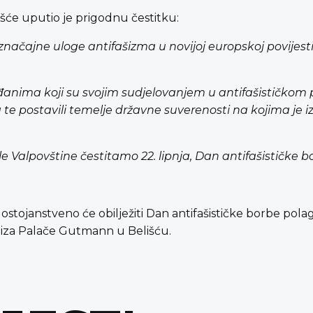
išće uputio je prigodnu čestitku:
značajne uloge antifašizma u novijoj europskoj povijest
anima koji su svojim sudjelovanjem u antifašističkom
oda te postavili temelje državne suverenosti na kojima j
le Valpovštine čestitamo 22. lipnja, Dan antifašističke b
ostojanstveno će obilježiti Dan antifašističke borbe pola
 iza Palače Gutmann u Belišću.