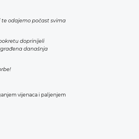
i
te odajemo počast svima
 pokretu
doprinijeli
e izgrađena današnja
orbe!
ganjem vijenaca i paljenjem