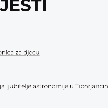
IJESTI
onica za djecu
 ljubitelje astronomije u Tiborjanc