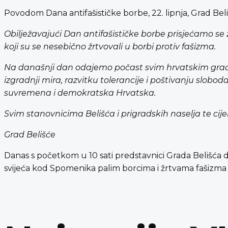
Povodom Dana antifašističke borbe, 22. lipnja, Grad Bel
Obilježavajući Dan antifašističke borbe prisjećamo se 
koji su se nesebično žrtvovali u borbi protiv fašizma.
Na današnji dan odajemo počast svim hrvatskim građ
izgradnji mira, razvitku tolerancije i poštivanju slob
suvremena i demokratska Hrvatska.
Svim stanovnicima Belišća i prigradskih naselja te cije
Grad Belišće
Danas s početkom u 10 sati predstavnici Grada Belišća d
svijeća kod Spomenika palim borcima i žrtvama fašizma