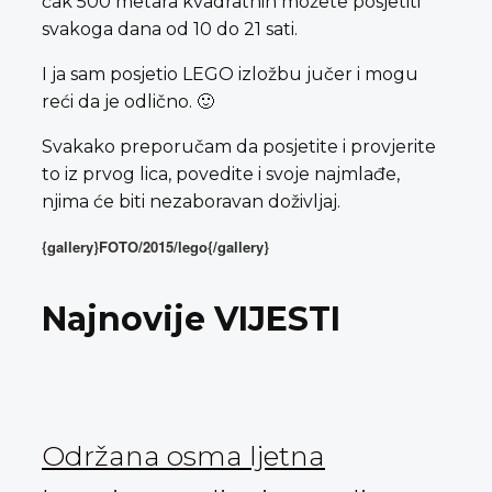
čak 500 metara kvadratnih možete posjetiti
svakoga dana od 10 do 21 sati.
I ja sam posjetio LEGO izložbu jučer i mogu
reći da je odlično. 🙂
Svakako preporučam da posjetite i provjerite
to iz prvog lica, povedite i svoje najmlađe,
njima će biti nezaboravan doživljaj.
{gallery}FOTO/2015/lego{/gallery}
Najnovije VIJESTI
Održana osma ljetna