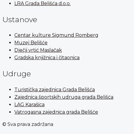
LRA Grada Belišća d.o.o.
Ustanove
Centar kulture Sigmund Romberg
Muzej Belišće
Dječji vrtić Maslačak
Gradska knjižnica i čitaonica
Udruge
Turistička zajednica Grada Belišća
Zajednica športskih udruga grada Belišća
LAG Karašica
Vatrogasna zajednica grada Belišće
© Sva prava zadržana