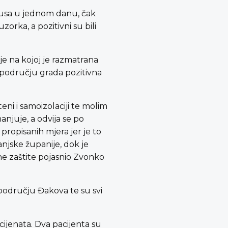
irusa u jednom danu, čak
orka, a pozitivni su bili
je na kojoj je razmatrana
 području grada pozitivna
ni i samoizolaciji te molim
anjuje, a odvija se po
ropisanih mjera jer je to
anjske županije, dok je
ilne zaštite pojasnio Zvonko
području Đakova te su svi
cijenata. Dva pacijenta su