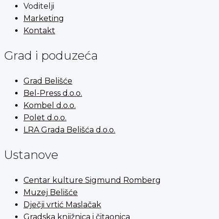
Voditelji
Marketing
Kontakt
Grad i poduzeća
Grad Belišće
Bel-Press d.o.o.
Kombel d.o.o.
Polet d.o.o.
LRA Grada Belišća d.o.o.
Ustanove
Centar kulture Sigmund Romberg
Muzej Belišće
Dječji vrtić Maslačak
Gradska knjižnica i čitaonica