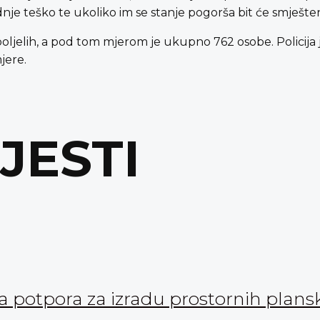
ednje teško te ukoliko im se stanje pogorša bit će smješten
ljelih, a pod tom mjerom je ukupno 762 osobe. Policija j
jere.
IJESTI
ka potpora za izradu prostornih pla