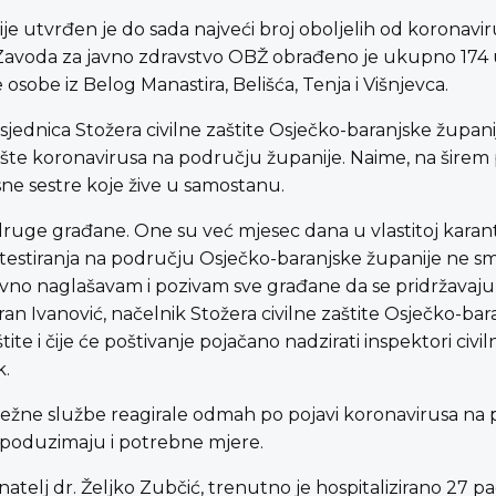
je utvrđen je do sada najveći broj oboljelih od koronav
i Zavoda za javno zdravstvo OBŽ obrađeno je ukupno 174 uz
e osobe iz Belog Manastira, Belišća, Tenja i Višnjevca.
sjednica Stožera civilne zaštite Osječko-baranjske župani
rište koronavirusa na području županije. Naime, na širem
asne sestre koje žive u samostanu.
druge građane. One su već mjesec dana u vlastitoj karante
j testiranja na području Osječko-baranjske županije ne sm
no naglašavam i pozivam sve građane da se pridržavaju p
oran Ivanović, načelnik Stožera civilne zaštite Osječko-bar
tite i čije će poštivanje pojačano nadzirati inspektori civ
k.
dležne službe reagirale odmah po pojavi koronavirusa na 
se poduzimaju i potrebne mjere.
telj dr. Željko Zubčić, trenutno je hospitalizirano 27 pa