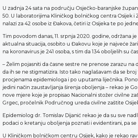
U zadnja 24 sata na području Osječko-baranjske župani
50. U laboratorijima Kliničkog bolničkog centra Osijek 
nalazi za 42 osobe iz Đakova, četiri iz Osijeka te po jedn
Tim povodom danas, 11. srpnja 2020. godine, održana je 
aktualna situacija, osobito u Đakovu koje je najveće ža
na koronavirus je 241 osoba, s tim da 134 oboljelih su č
– Želim pojasniti da časne sestre ne prenose zarazu na 
da ih se ne stigmatizira. Isto tako naglašavam da se bro
procjenama epidemiologa i po uputama liječnika. Ponov
jedini način zaustavljanja širenja oboljenja – rekao je G
nove mjere koje je propisao Nacionalni stožer civilne zaš
Grgec, pročelnik Područnog ureda civilne zaštite Osije
Epidemiolog dr. Tomislav Dijanić rekao je da su sve na
podaci o kretanju oboljenja poznati i evidentirani, pa 
U Kliničkom bolničkom centru Osijek, kako je rekao ravna