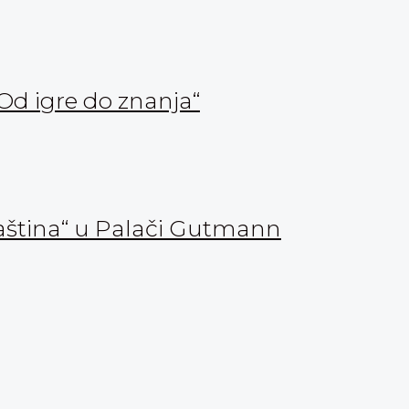
Od igre do znanja“
aština“ u Palači Gutmann