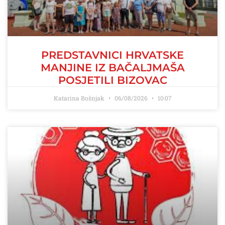
PREDSTAVNICI HRVATSKE
MANJINE IZ BAČALJMAŠA
POSJETILI BIZOVAC
Katarina Bošnjak
06/08/2026
10:07