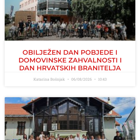
OBILJEŽEN DAN POBJEDE I
DOMOVINSKE ZAHVALNOSTI I
DAN HRVATSKIH BRANITELJA
Katarina Bošnjak
06/08/2026
10:43