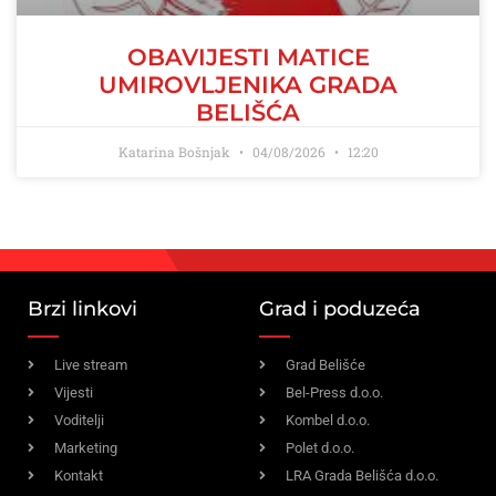
OBAVIJESTI MATICE
UMIROVLJENIKA GRADA
BELIŠĆA
Katarina Bošnjak
04/08/2026
12:20
Brzi linkovi
Grad i poduzeća
Live stream
Grad Belišće
Vijesti
Bel-Press d.o.o.
Voditelji
Kombel d.o.o.
Marketing
Polet d.o.o.
Kontakt
LRA Grada Belišća d.o.o.