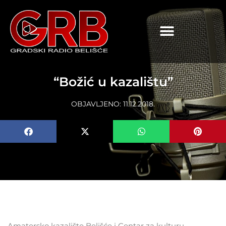
content
“Božić u kazalištu”
OBJAVLJENO:
11.12.2018.
Amatersko kazalište Belišće i Centar za kulturu