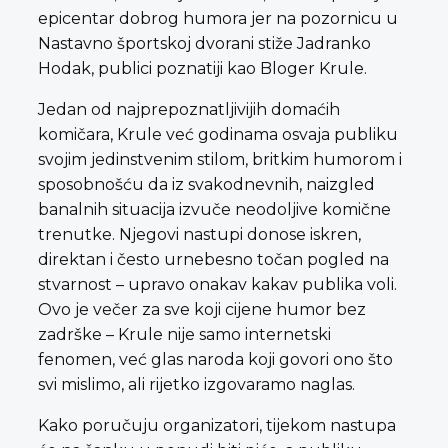
epicentar dobrog humora jer na pozornicu u
Nastavno športskoj dvorani stiže Jadranko
Hodak, publici poznatiji kao Bloger Krule.
Jedan od najprepoznatljivijih domaćih
komičara, Krule već godinama osvaja publiku
svojim jedinstvenim stilom, britkim humorom i
sposobnošću da iz svakodnevnih, naizgled
banalnih situacija izvuče neodoljive komične
trenutke. Njegovi nastupi donose iskren,
direktan i često urnebesno točan pogled na
stvarnost – upravo onakav kakav publika voli.
Ovo je večer za sve koji cijene humor bez
zadrške – Krule nije samo internetski
fenomen, već glas naroda koji govori ono što
svi mislimo, ali rijetko izgovaramo naglas.
Kako poručuju organizatori, tijekom nastupa