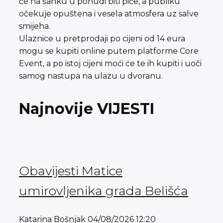
će na šanku u ponudi biti piće, a publiku
očekuje opuštena i vesela atmosfera uz salve
smijeha.
Ulaznice u pretprodaji po cijeni od 14 eura
mogu se kupiti online putem platforme Core
Event, a po istoj cijeni moći će te ih kupiti i uoči
samog nastupa na ulazu u dvoranu.
Najnovije VIJESTI
Obavijesti Matice
umirovljenika grada Belišća
Katarina Bošnjak
04/08/2026
12:20