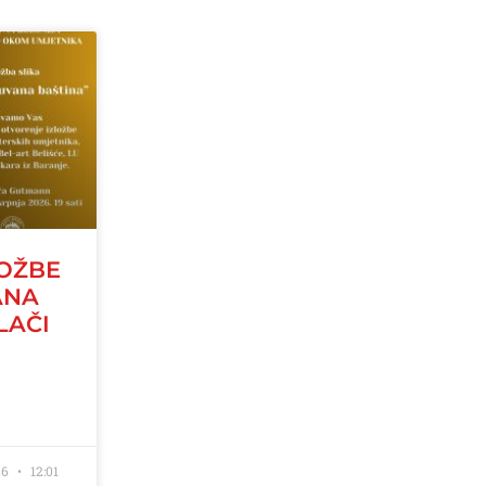
LOŽBE
ANA
LAČI
26
12:01