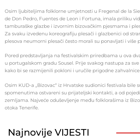
Osim ljubiteljima folklorne umjetnosti u Fregenal de la Si
de Don Pedro, Fuentes de Leon i Fortuna, imala priliku vidj
tamburaške glazbe i izvornim bizovačkim pjesmama i plesovi
Za svaku izvedenu koreografiju plesači i glazbenici od st
plesova neumorni plesači često morali su ponavljati i više 
Pored predstavljanja na festivalskim priredbama u ova d
u portugalskom gradu Sousel. Prije svakog nastupa za sve
kako bi se razmijenili pokloni i uručile prigodne zahvalnice
Osim KUD-a „Bizovac“ iz Hrvatske sudionici festivala bile su
spomenutima ostvareni su prijateljski kontakti, a od pojedi
zemljama. Najveće oduševljenje među folklorašima iz Bizo
otoka Tenerife.
Najnovije VIJESTI