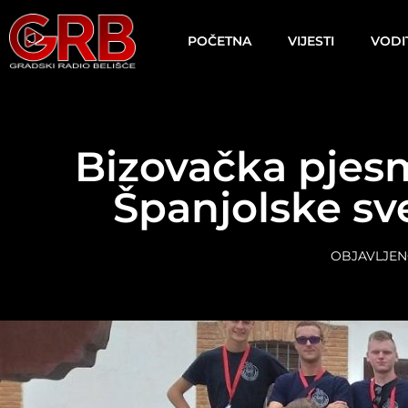
content
POČETNA
VIJESTI
VODI
Bizovačka pjesm
Španjolske sv
OBJAVLJEN