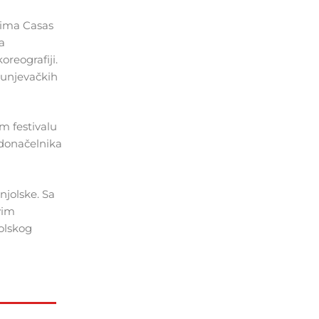
ovima Casas
a
reografiji.
bunjevačkih
m festivalu
adonačelnika
njolske. Sa
vim
olskog