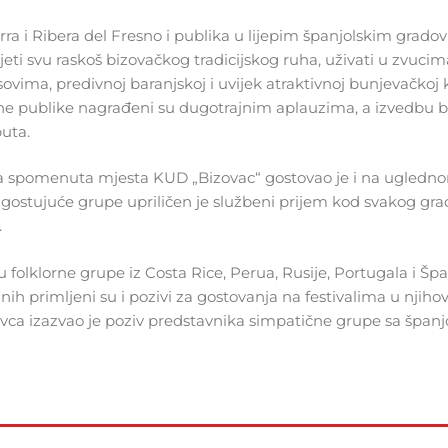
erra i Ribera del Fresno i publika u lijepim španjolskim grad
eti svu raskoš bizovačkog tradicijskog ruha, uživati u zvucim
ma, predivnoj baranjskoj i uvijek atraktivnoj bunjevačkoj ko
rane publike nagrađeni su dugotrajnim aplauzima, a izvedbu 
puta.
va spomenuta mjesta KUD „Bizovac“ gostovao je i na ugledno
 gostujuće grupe upriličen je službeni prijem kod svakog gr
.
 folklorne grupe iz Costa Rice, Perua, Rusije, Portugala i Špa
nih primljeni su i pozivi za gostovanja na festivalima u njiho
vca izazvao je poziv predstavnika simpatične grupe sa španj