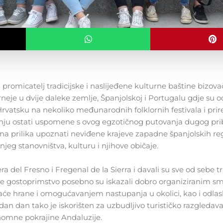
 promicatelj tradicijske i naslijeđene kulturne baštine bizova
rneje u dvije daleke zemlje, Španjolskoj i Portugalu gdje su od
Hrvatsku na nekoliko međunarodnih folklornih festivala i prir
anju ostati uspomene s ovog egzotičnog putovanja dugog pri
na prilika upoznati neviđene krajeve zapadne španjolskih reg
eg stanovništva, kulturu i njihove običaje.
a del Fresno i Fregenal de la Sierra i davali su sve od sebe t
je gostoprimstvo posebno su iskazali dobro organiziranim s
će hrane i omogućavanjem nastupanja u okolici, kao i odla
dan dan tako je iskorišten za uzbudljivo turističko razgledav
onomne pokrajine Andaluzije.