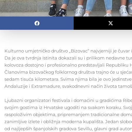
Kulturno umjetničko društvo „Bizovac“ najvjerniji je čuvar i
Da je ova tvrdnja istinita dokazali su i prilikom nedavne tu
kolovoza dostojno i profesionalno predstavljali Republiku 
Članovima bizovačkog folklornog društva trajno će u sjeć
sedam tisuća kilometara. Svima njima bila je ovo jedinstve
Andaluzije i Extramadure, svakodnevni način života tamošnj
Ljubazni organizatori festivala i domaćini u gradićima Riber
svojim gostima iz Hrvatske ugoditi na svakom koraku. Svo
raspoloživim objektima, pripremanjem tradicionalne doma
zanimljive izlete i obližnja moderna kupališta. Jedan slobo
od najljepših španjolskih gradova Sevillu, glavni grad aut