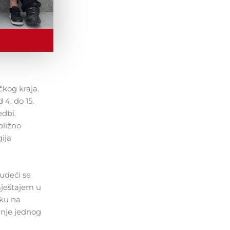
čkog kraja.
 4. do 15.
edbi.
bližno
ija
rudeći se
mještajem u
sku na
anje jednog