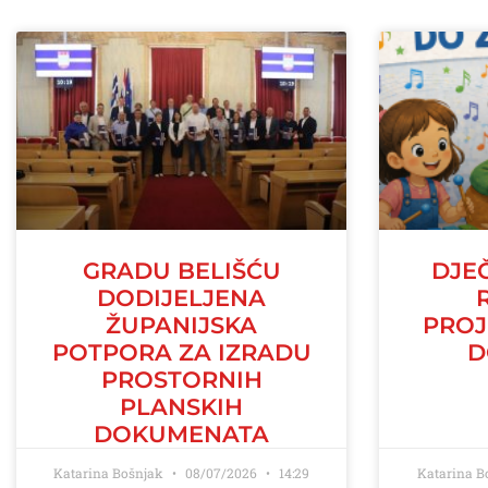
GRADU BELIŠĆU
DJE
DODIJELJENA
ŽUPANIJSKA
PROJ
POTPORA ZA IZRADU
D
PROSTORNIH
PLANSKIH
DOKUMENATA
Katarina Bošnjak
08/07/2026
14:29
Katarina B