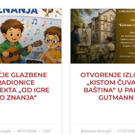
ČJE GLAZBENE
OTVORENJE IZ
RADIONICE
„KISTOM ČUV
EKTA „OD IGRE
BAŠTINA“ U PA
O ZNANJA“
GUTMANN
ošnjak
08/07/2026
12:57
Katarina Bošnjak
07/07/20