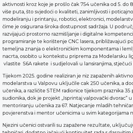
aktivnosti kroz koje je prošlo čak 754 učenika od 5. do 
više puta, što svjedoći o kvaliteti, zanimljivosti i potic
modeliranju i printanju, robotici, elektronici, modelarst
čime je osigurana široka dostupnost sadržaja. U području 
razvijajući prostorno razmišljanje i digitalne kompeten
programiranje te korištenje CNC lasera, približavajući p
temeljna znanja o elektroničkim komponentama i lemlje
nacrta, osobito u kontekstu priprema za Modelarsku ligu
vlastite S6A rakete i sudjelovali u lansiranjima, stječuć
Tijekom 2025. godine realiziran je niz zapaženih aktivno
modelarstva u Valpovu uključile cak 250 učenika, a dodat
učenika, a različite STEM radionice tijekom praznika 3
sudionika, dok je projekt ,,Isprintaj valpovački dvorac” 
mentoriranju učenika za 67. Natjecanje mladih tehničara 
povjerenstva i mentor učenicima u svim kategorijama n
Njezini učenici ostvarili su zapažene rezultate, uključuj
tehničari, dodatno jačajući kontinuitet rada s darovitim