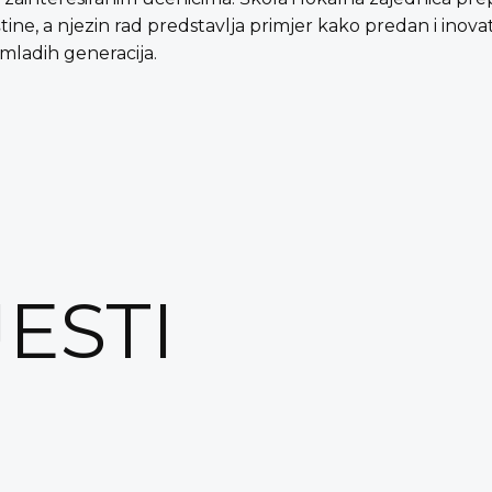
ne, a njezin rad predstavlja primjer kako predan i inov
mladih generacija.
JESTI