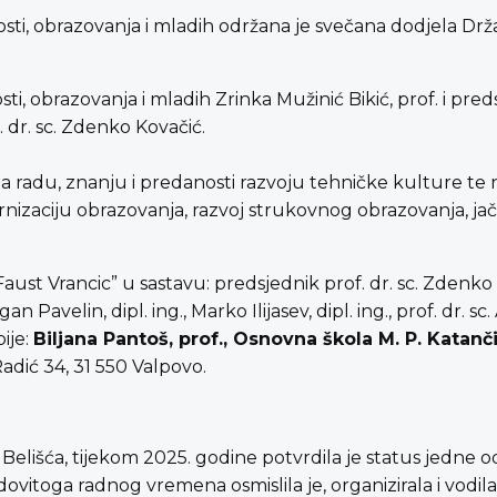
nanosti, obrazovanja i mladih održana je svečana dodjela 
ti, obrazovanja i mladih Zrinka Mužinić Bikić, prof. i pr
 dr. sc. Zdenko Kovačić.
na radu, znanju i predanosti razvoju tehničke kulture te 
rnizaciju obrazovanja, razvoj strukovnog obrazovanja, ja
t Vrancic” u sastavu: predsjednik prof. dr. sc. Zdenko Ko
 Pavelin, dipl. ing., Marko Ilijasev, dipl. ing., prof. dr. sc.
ije:
Biljana Pantoš, prof., Osnovna škola M. P. Katanč
adić 34, 31 550 Valpovo.
elišća, tijekom 2025. godine potvrdila je status jedne od 
vitoga radnog vremena osmislila je, organizirala i vodila 