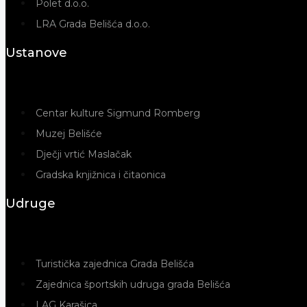
Polet d.o.o.
LRA Grada Belišća d.o.o.
Ustanove
Centar kulture Sigmund Romberg
Muzej Belišće
Dječji vrtić Maslačak
Gradska knjižnica i čitaonica
Udruge
Turistička zajednica Grada Belišća
Zajednica športskih udruga grada Belišća
LAG Karašica