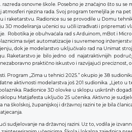
8. razreda osnovne škole. Posebno je značajno što su se m
ajnoj atmosferi njezina rada. Svoj program temeljila je na p
vu i raketarstvu. Radionice su se provodile u Domu tehnike 
3D modeliranja učenici su učili izrađivati i pripremati vla
cije. Robotika je obuhvaćala rad s Arduinom, mBot i Micr
olaznicima svijet automatizacije i suvremenog inženjerstva
nju, dok je modelarstvo uključivalo rad na Unimat stroj
. Raketarstvo je bilo jedno od najatraktivnijih područja
i nezaboravno praktično iskustvo i razvijajući preciznost,
sti. Program ,,Zima u tehnici 2025.” okupio je 38 sudionik
ne aktivnosti modelarstva još 201 sudionika. ,,Ljeto u te
5 polaznika. Radionice 3D olovke u sklopu uskršnih doga
u sklopu Matijafesta uključio 25 učenika. Aktivno je sudje
na školskoj, županijskoj i državnoj razini te je bila čla
atjecanja.
ući sudjelovanje na državnoj razini. Uz to, vodila je izva
 i zainteresiranim učenicima. Škola i lokalna zajednica pr