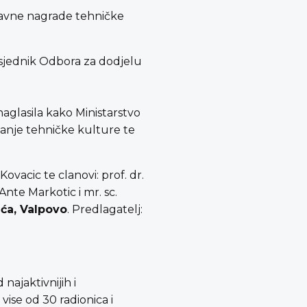
Državne nagrade tehničke
edsjednik Odbora za dodjelu
naglasila kako Ministarstvo
čanje tehničke kulture te
vacic te clanovi: prof. dr.
 Ante Markotic i mr. sc.
ića, Valpovo
. Predlagatelj:
najaktivnijih i
vise od 30 radionica i