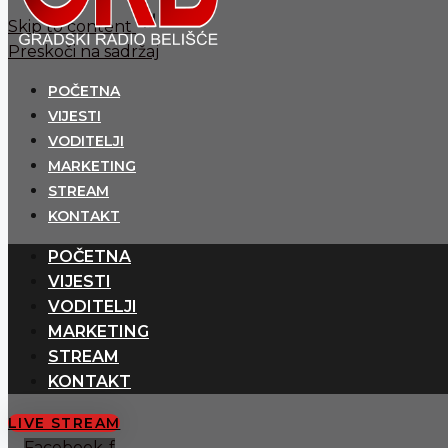
Skip to content
Preskoči na sadržaj
POČETNA
VIJESTI
VODITELJI
MARKETING
STREAM
KONTAKT
POČETNA
VIJESTI
VODITELJI
MARKETING
STREAM
KONTAKT
LIVE STREAM
Facebook-f