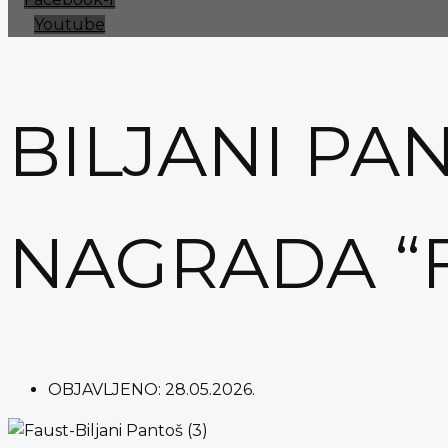
Youtube
BILJANI P
NAGRADA “
OBJAVLJENO:
28.05.2026.