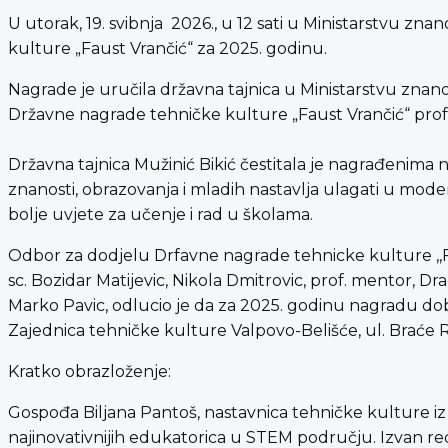
U utorak, 19. svibnja 2026., u 12 sati u Ministarstvu z
kulture „Faust Vrančić“ za 2025. godinu.
Nagrade je uručila državna tajnica u Ministarstvu znanos
Državne nagrade tehničke kulture „Faust Vrančić“ prof.
Državna tajnica Mužinić Bikić čestitala je nagrađenima 
znanosti, obrazovanja i mladih nastavlja ulagati u mode
bolje uvjete za učenje i rad u školama.
Odbor za dodjelu Drfavne nagrade tehnicke kulture ,,Faus
sc. Bozidar Matijevic, Nikola Dmitrovic, prof. mentor, Dragan
Marko Pavic, odlucio je da za 2025. godinu nagradu dob
Zajednica tehničke kulture Valpovo-Belišće, ul. Braće R
Kratko obrazloženje:
Gospođa Biljana Pantoš, nastavnica tehničke kulture iz B
najinovativnijih edukatorica u STEM području. Izvan redo