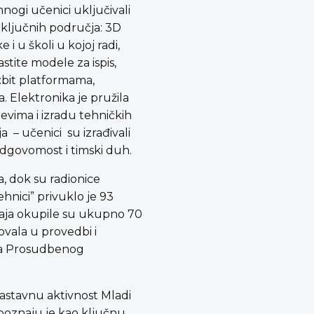
nogi učenici uključivali
et ključnih područja: 3D
i u školi u kojoj radi,
stite modele za ispis,
o:bit platformama,
. Elektronika je pružila
evima i izradu tehničkih
 – učenici su izrađivali
 odgovomost i timski duh.
a, dok su radionice
hnici” privuklo je 93
đaja okupile su ukupno 70
lovala u provedbi i
nica Prosudbenog
nnastavnu aktivnost Mladi
epoznaju je kao ključnu