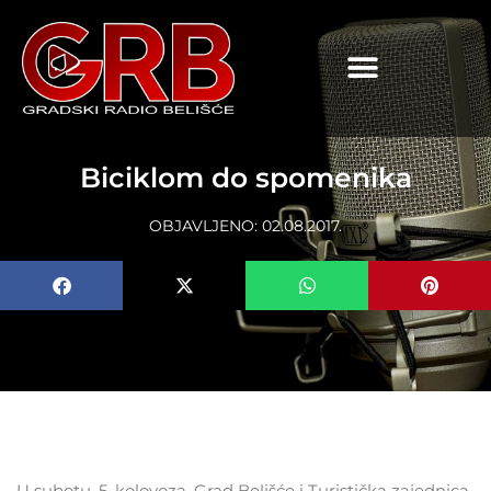
content
Biciklom do spomenika
OBJAVLJENO:
02.08.2017.
U subotu, 5. kolovoza, Grad Belišće i Turistička zajednica