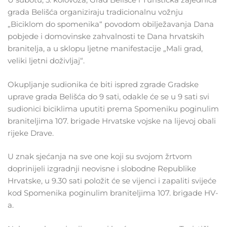
grada Belišća organiziraju tradicionalnu vožnju
„Biciklom do spomenika“ povodom obilježavanja Dana
pobjede i domovinske zahvalnosti te Dana hrvatskih
branitelja, a u sklopu ljetne manifestacije „Mali grad,
veliki ljetni doživljaj“.
Okupljanje sudionika će biti ispred zgrade Gradske
uprave grada Belišća do 9 sati, odakle će se u 9 sati svi
sudionici biciklima uputiti prema Spomeniku poginulim
braniteljima 107. brigade Hrvatske vojske na lijevoj obali
rijeke Drave.
U znak sjećanja na sve one koji su svojom žrtvom
doprinijeli izgradnji neovisne i slobodne Republike
Hrvatske, u 9.30 sati položit će se vijenci i zapaliti svijeće
kod Spomenika poginulim braniteljima 107. brigade HV-
a.