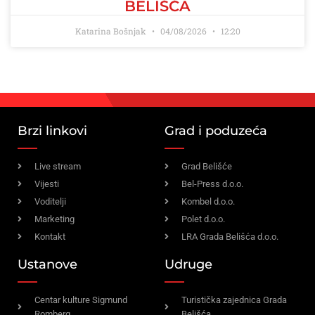
BELIŠĆA
Katarina Bošnjak
04/08/2026
12:20
Brzi linkovi
Grad i poduzeća
Live stream
Grad Belišće
Vijesti
Bel-Press d.o.o.
Voditelji
Kombel d.o.o.
Marketing
Polet d.o.o.
Kontakt
LRA Grada Belišća d.o.o.
Ustanove
Udruge
Centar kulture Sigmund
Turistička zajednica Grada
Romberg
Belišća