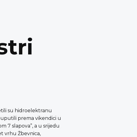
stri
etili su hidroelektranu
e uputili prema vikendici u
om 7 slapova”, a u srijedu
jet vrhu Žbevnica,