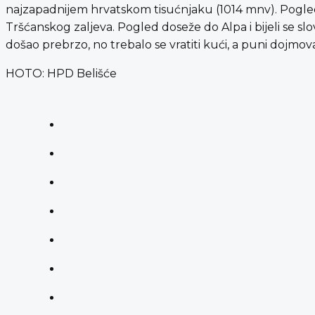
najzapadnijem hrvatskom tisućnjaku (1014 mnv). Pogled s
Tršćanskog zaljeva. Pogled doseže do Alpa i bijeli se sl
došao prebrzo, no trebalo se vratiti kući, a puni dojm
HOTO: HPD Belišće