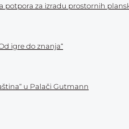
ka potpora za izradu prostornih pla
Od igre do znanja“
aština“ u Palači Gutmann