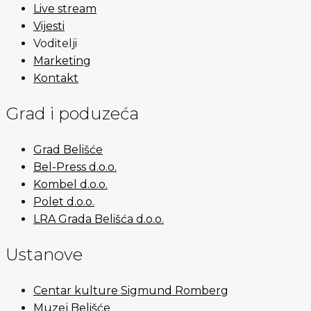
Live stream
Vijesti
Voditelji
Marketing
Kontakt
Grad i poduzeća
Grad Belišće
Bel-Press d.o.o.
Kombel d.o.o.
Polet d.o.o.
LRA Grada Belišća d.o.o.
Ustanove
Centar kulture Sigmund Romberg
Muzej Belišće