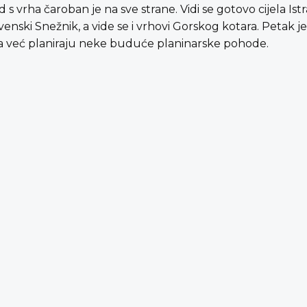
 vrha čaroban je na sve strane. Vidi se gotovo cijela Is
ovenski Snežnik, a vide se i vrhovi Gorskog kotara. Petak 
ova već planiraju neke buduće planinarske pohode.