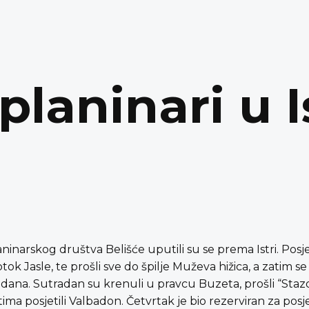
planinari u I
aninarskog društva Belišće uputili su se prema Istri. Posj
otok Jasle, te prošli sve do špilje Muževa hižica, a zatim s
ko dana. Sutradan su krenuli u pravcu Buzeta, prošli “Staz
tima posjetili Valbadon. Četvrtak je bio rezerviran za pos