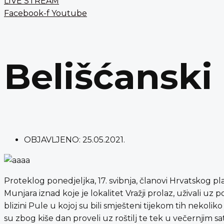
LIVE STREAM
Facebook-f
Youtube
Belišćanski 
OBJAVLJENO:
25.05.2021.
Proteklog ponedjeljka, 17. svibnja, članovi Hrvatskog pl
Munjara iznad koje je lokalitet Vražji prolaz, uživali uz p
blizini Pule u kojoj su bili smješteni tijekom tih nekoli
su zbog kiše dan proveli uz roštilj te tek u večernjim sa