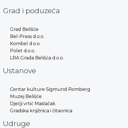
Grad i poduzeća
Grad Belišće
Bel-Press d.o.o.
Kombel d.o.o.
Polet d.o.o.
LRA Grada Belišća d.o.o.
Ustanove
Centar kulture Sigmund Romberg
Muzej Belišće
Dječji vrtić Maslačak
Gradska knjižnica i čitaonica
Udruge