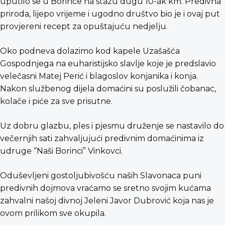
uputilo se u Borince na stazu dugu 10-ak km. Predivna
priroda, lijepo vrijeme i ugodno društvo bio je i ovaj put
provjereni recept za opuštajuću nedjelju.
Oko podneva dolazimo kod kapele Uzašašća
Gospodnjega na euharistijsko slavlje koje je predslavio
velečasni Matej Perić i blagoslov konjanika i konja.
Nakon službenog dijela domaćini su poslužili čobanac,
kolače i piće za sve prisutne.
Uz dobru glazbu, ples i pjesmu druženje se nastavilo do
večernjih sati zahvaljujući predivnim domaćinima iz
udruge “Naši Borinci” Vinkovci.
Oduševljeni gostoljubivošću naših Slavonaca puni
predivnih dojmova vraćamo se sretno svojim kućama
zahvalni našoj divnoj Jeleni Javor Dubrović koja nas je
ovom prilikom sve okupila.