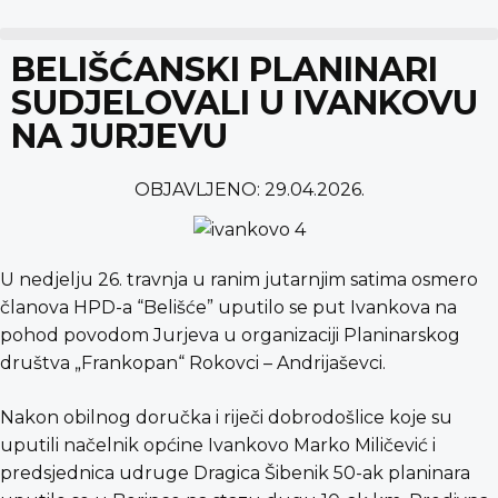
content
BELIŠĆANSKI PLANINARI
SUDJELOVALI U IVANKOVU
NA JURJEVU
OBJAVLJENO:
29.04.2026.
U nedjelju 26. travnja u ranim jutarnjim satima osmero
članova HPD-a “Belišće” uputilo se put Ivankova na
pohod povodom Jurjeva u organizaciji Planinarskog
društva „Frankopan“ Rokovci – Andrijaševci.
Nakon obilnog doručka i riječi dobrodošlice koje su
uputili načelnik općine Ivankovo Marko Miličević i
predsjednica udruge Dragica Šibenik 50-ak planinara