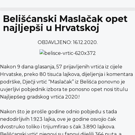
content
Belišćanski Maslačak opet
najljepši u Hrvatskoj
OBJAVLJENO:
16.12.2020.
Nakon 9 dana glasanja, 57 prijavljenih vrtića iz cijele
Hrvatske, preko 80 tisuća lajkova, dijeljenja i komentara
podrške, Dječji vrtić “Maslačak” iz Belišća ponovno je
uvjerljivi pobjednik izbora te ponosno opet nosi titulu
Najljepšeg gradskog vrtića 2020.!
Nakon što je prošle godine odnio pobjedu s tada
nedodirljivih 1.923 lajka, ove je godine osvojio čak
dvostruko toliko i trijumfirao s čak 3.890 lajkova.
Belišćanski vrtić njegovi su fanovi dijelili 364 puta, a