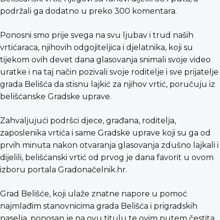
podržali ga dodatno u preko 300 komentara.
Ponosni smo prije svega na svu ljubav i trud naših
vrtićaraca, njihovih odgojiteljica i djelatnika, koji su
tijekom ovih devet dana glasovanja snimali svoje video
uratke i na taj način pozivali svoje roditelje i sve prijatelje
grada Belišća da stisnu lajkić za njihov vrtić, poručuju iz
belišćanske Gradske uprave.
Zahvaljujući podršci djece, građana, roditelja,
zaposlenika vrtića i same Gradske uprave koji su ga od
prvih minuta nakon otvaranja glasovanja zdušno lajkali i
dijelili, belišćanski vrtić od prvog je dana favorit u ovom
izboru portala Gradonačelnik.hr.
Grad Belišće, koji ulaže znatne napore u pomoć
najmlađim stanovnicima grada Belišća i prigradskih
naselja, ponosan je na ovu titulu te ovim putem čestita