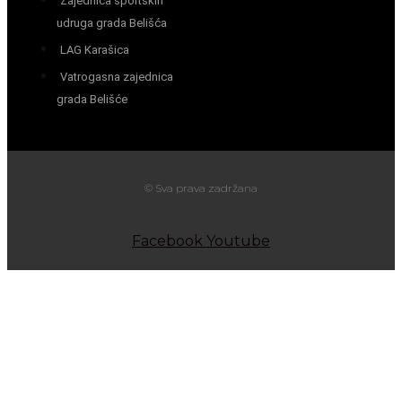
Zajednica športskih
udruga grada Belišća
LAG Karašica
Vatrogasna zajednica
grada Belišće
© Sva prava zadržana
Facebook
Youtube