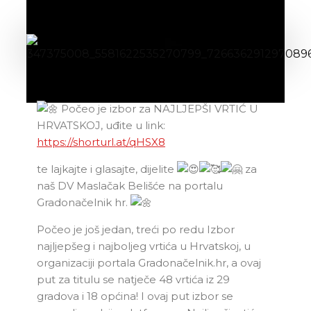
Počeo je izbor za NAJLJEPŠI VRTIĆ U
HRVATSKOJ, uđite u link:
https://shorturl.at/qHSX8
te lajkajte i glasajte, dijelite
za
naš DV Maslačak Belišće na portalu
Gradonačelnik hr.
Počeo je još jedan, treći po redu Izbor
najljepšeg i najboljeg vrtića u Hrvatskoj, u
organizaciji portala Gradonačelnik.hr, a ovaj
put za titulu se natječe 48 vrtića iz 29
gradova i 18 općina! I ovaj put izbor se