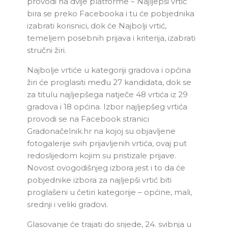
provodi na dvije platforme – Najljepši vrtić
bira se preko Facebooka i tu će
pobjednika
izabrati korisnici, dok će Najbolji vrtić,
temeljem posebnih prijava i kriterija, izabrati
stručni žiri.
Najbolje vrtiće u kategoriji gradova i općina
žiri će proglasiti među 27 kandidata, dok se
za titulu najljepšega natječe 48 vrtića iz 29
gradova i 18 općina. Izbor najljepšeg vrtića
provodi se na Facebook stranici
Gradonačelnik.hr na kojoj su objavljene
fotogalerije svih prijavljenih vrtića, ovaj put
redoslijedom kojim su pristizale prijave.
Novost ovogodišnjeg izbora jest i to da će
pobjednike izbora za najljepši vrtić biti
proglašeni u četiri kategorije – općine, mali,
srednji i veliki gradovi.
Glasovanje će trajati do srijede, 24. svibnja u