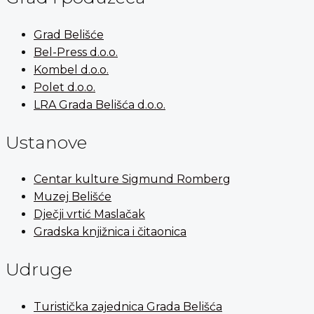
Grad Belišće
Bel-Press d.o.o.
Kombel d.o.o.
Polet d.o.o.
LRA Grada Belišća d.o.o.
Ustanove
Centar kulture Sigmund Romberg
Muzej Belišće
Dječji vrtić Maslačak
Gradska knjižnica i čitaonica
Udruge
Turistička zajednica Grada Belišća