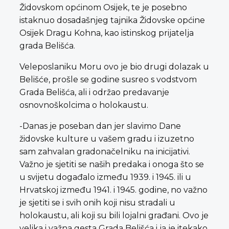
Židovskom općinom Osijek, te je posebno
istaknuo dosadašnjeg tajnika Židovske općine
Osijek Dragu Kohna, kao istinskog prijatelja
grada Belišća.
Veleposlaniku Moru ovo je bio drugi dolazak u
Belišće, prošle se godine susreo s vodstvom
Grada Belišća, ali i održao predavanje
osnovnoškolcima o holokaustu.
-Danas je poseban dan jer slavimo Dane
židovske kulture u vašem gradu i izuzetno
sam zahvalan gradonačelniku na inicijativi.
Važno je sjetiti se naših predaka i onoga što se
u svijetu događalo između 1939. i 1945. ili u
Hrvatskoj između 1941. i 1945. godine, no važno
je sjetiti se i svih onih koji nisu stradali u
holokaustu, ali koji su bili lojalni građani. Ovo je
velika i važna gesta Grada Belišća i ja je itekako