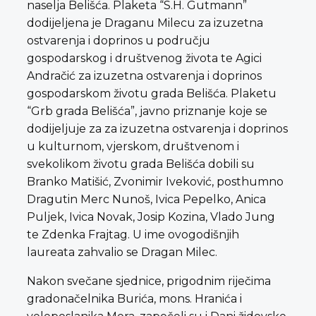
naselja Belišća. Plaketa “S.H. Gutmann”
dodijeljena je Draganu Milecu za izuzetna
ostvarenja i doprinos u području
gospodarskog i društvenog života te Agici
Andračić za izuzetna ostvarenja i doprinos
gospodarskom životu grada Belišća. Plaketu
“Grb grada Belišća”, javno priznanje koje se
dodijeljuje za za izuzetna ostvarenja i doprinos
u kulturnom, vjerskom, društvenom i
svekolikom životu grada Belišća dobili su
Branko Matišić, Zvonimir Iveković, posthumno
Dragutin Merc Nunoš, Ivica Pepelko, Anica
Puljek, Ivica Novak, Josip Kozina, Vlado Jung
te Zdenka Frajtag. U ime ovogodišnjih
laureata zahvalio se Dragan Milec.
Nakon svečane sjednice, prigodnim riječima
gradonačelnika Burića, mons. Hranića i