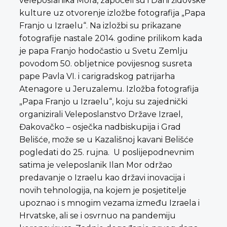
veleposlanika Mora, započeli su i Dani židovske
kulture uz otvorenje izložbe fotografija „Papa
Franjo u Izraelu“. Na izložbi su prikazane
fotografije nastale 2014. godine prilikom kada
je papa Franjo hodočastio u Svetu Zemlju
povodom 50. obljetnice povijesnog susreta
pape Pavla VI. i carigradskog patrijarha
Atenagore u Jeruzalemu. Izložba fotografija
„Papa Franjo u Izraelu“, koju su zajednički
organizirali Veleposlanstvo Države Izrael,
Đakovačko – osječka nadbiskupija i Grad
Belišće, može se u Kazališnoj kavani Belišće
pogledati do 25. rujna. U poslijepodnevnim
satima je veleposlanik Ilan Mor održao
predavanje o Izraelu kao državi inovacija i
novih tehnologija, na kojem je posjetitelje
upoznao i s mnogim vezama između Izraela i
Hrvatske, ali se i osvrnuo na pandemiju