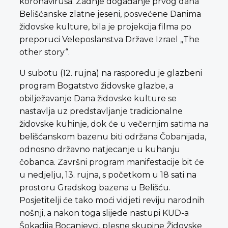
koronavirusa. Zadnje događanje prvog dana
Belišćanske zlatne jeseni, posvećene Danima
židovske kulture, bila je projekcija filma po
preporuci Veleposlanstva Države Izrael „The
other story“.
U subotu (12. rujna) na rasporedu je glazbeni
program Bogatstvo židovske glazbe, a
obilježavanje Dana židovske kulture se
nastavlja uz predstavljanje tradicionalne
židovske kuhinje, dok će u večernjim satima na
belišćanskom bazenu biti održana Čobanijada,
odnosno državno natjecanje u kuhanju
čobanca. Završni program manifestacije bit će
u nedjelju, 13. rujna, s početkom u 18 sati na
prostoru Gradskog bazena u Belišću.
Posjetitelji će tako moći vidjeti reviju narodnih
nošnji, a nakon toga slijede nastupi KUD-a
Šokadija Bocanjevci, plesne skupine Židovske