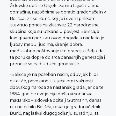
Židovske općine Osijek Damira Lajoša. U ime
domaćina, nazočnima se obratio gradonačelnik
Belišća Dinko Burić, koji je i ovom prilikom
istaknuo ponos na zlatovez 22 narodnosne
skupine koje su utkane u povijest Belišća, a
kao glavnu poruku ovog događaja naglasio je
ljubav među ljudima, širenje dobra,
međusobno poštovanje i toleranciju i želju da
ta poruka dopre do srca današnjih generacija i
prenese se na buduće generacije.
-Belišće je na poseban način, oduvijek bilo i
ostat će, povezano s utjecajem i važnosti
židovskog naroda za nastanak grada, jer da te
1884. godine ovdje nije došla vizionarska
mađarsko – židovska obitelj Gutmann, danas
niti ne bi bilo Belišća, rekao je gradonačelnik
Burić, naglasivši dugogodišnju suradnju sa