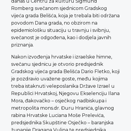
danas u Centru za kulturu Sigmund
Romberg svečanom sjednicom Gradskog
vijeća grada Belišća, koja je trebala biti održana
povodom Dana grada, no obzirom na
epidemiološku situaciju u travnju i svibnju,
svečanost je odgođena, kao i dodjela javnih
priznanja.
Nakon izvođenja hrvatske i izraelske himne,
svečanu sjednicu je otvorio predsjednik
Gradskog vijeća grada Belišća Dario Fletko, koji
je pozdravio uvažene goste, među kojima
treba istaknuti veleposlanika Države Izrael u
Republici Hrvatskoj, Njegovu Ekselenciju Ilana
Mora, đakovačko – osječkog nadbiskupa i
metropolita mons.dr. Đuru Hranića, glavnog
rabina Hrvatske Luciana Moše Prelevića,
predsjednika Skupštine Osječko – baranjska
županije Dragana Vulina te predsjednika