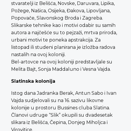
stvaratelji iz Belišća, Novske, Daruvara, Lipika,
Požege, Našica, Osijeka, Đakova, Lipovljana,
Popovače, Slavonskog Broda i Zagreba.
Slikarske tehnike kao i motivi odabir su samih
autora a najčešće su to pejzaži, mrtva priroda,
urbani motivi te poneka apstrakcija. Za
listopad ili studeni planirana je izložba radova
nastalih na ovoj koloniji.
Bel-artovce na ovoj koloniji predstavljale su
Melita Bajt, Sonja Maddaluno i Vesna Vajda.
Slatinska kolonija
Istog dana Jadranka Berak, Antun Sabo i Ivan
Vajda sudjelovali su na 16. sazivu likovne
kolonije u prostoru Bussines cluba Slatina.
Članovi udruge “Slik” okupili su dvadesetak
slikara iz Belišća, Čepina, Donjeg Miholjca i
Virovitice.