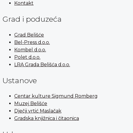
Kontakt
Grad i poduzeća
Grad Belišće
Bel-Press d.o.o.
Kombel d.o.o.
Polet d.o.o.
LRA Grada Belišća d.o.o.
Ustanove
Centar kulture Sigmund Romberg
Muzej Belišće
Dječji vrtić Maslačak
Gradska knjižnica i čitaonica