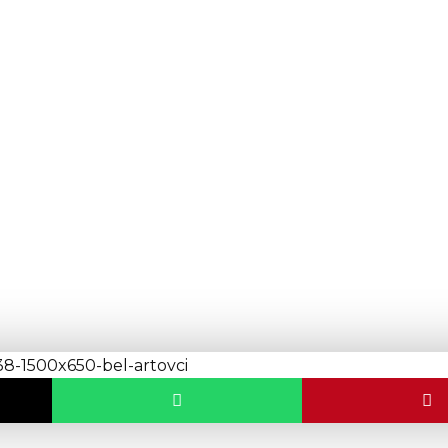
11. Međunarodnoj
i “Panon Subotica”
O:
25.06.2024.