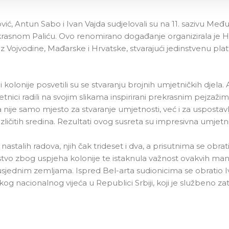
ić, Antun Sabo i Ivan Vajda sudjelovali su na 11. sazivu Me
ekrasnom Paliću. Ovo renomirano događanje organizirala je 
 iz Vojvodine, Mađarske i Hrvatske, stvarajući jedinstvenu pl
ci kolonije posvetili su se stvaranju brojnih umjetničkih djela
nici radili na svojim slikama inspirirani prekrasnim pejzažim
nije samo mjesto za stvaranje umjetnosti, već i za uspostavl
zličitih sredina. Rezultati ovog susreta su impresivna umjetn
nastalih radova, njih čak trideset i dva, a prisutnima se obrati
stvo zbog uspjeha kolonije te istaknula važnost ovakvih mani
sjednim zemljama. Ispred Bel-arta sudionicima se obratio Iv
g nacionalnog vijeća u Republici Srbiji, koji je službeno zatv