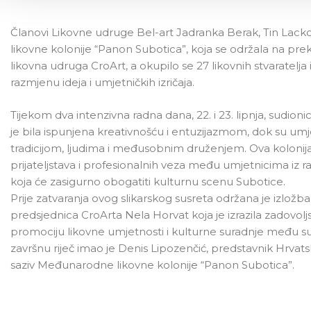
Članovi Likovne udruge Bel-art Jadranka Berak, Tin Lackov
likovne kolonije “Panon Subotica”, koja se održala na pr
likovna udruga CroArt, a okupilo se 27 likovnih stvaratelja
razmjenu ideja i umjetničkih izričaja.
Tijekom dva intenzivna radna dana, 22. i 23. lipnja, sudioni
je bila ispunjena kreativnošću i entuzijazmom, dok su umjet
tradicijom, ljudima i međusobnim druženjem. Ova kolonija 
prijateljstava i profesionalnih veza među umjetnicima iz ra
koja će zasigurno obogatiti kulturnu scenu Subotice.
Prije zatvaranja ovog slikarskog susreta održana je izložba 
predsjednica CroArta Nela Horvat koja je izrazila zadovolj
promociju likovne umjetnosti i kulturne suradnje među su
završnu riječ imao je Denis Lipozenčić, predstavnik Hrvatsko
saziv Međunarodne likovne kolonije “Panon Subotica”.