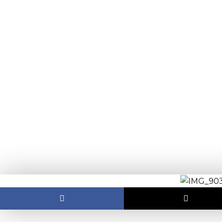
content
Bel-artovci na 
likovnoj kolonij
OBJAVLJEN