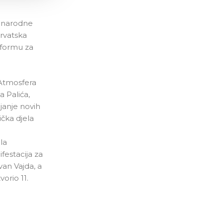
đunarodne
Hrvatska
atformu za
. Atmosfera
a Palića,
janje novih
ička djela
la
festacija za
an Vajda, a
orio 11.