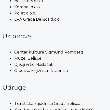
Bel-Press d.o.o.
Kombel d.o.o.
Polet d.o.o.
LRA Grada Belišća d.o.o.
Ustanove
Centar kulture Sigmund Romberg
Muzej Belišće
Dječji vrtić Maslačak
Gradska knjižnica i čitaonica
Udruge
Turistička zajednica Grada Belišća
Zajednica športskih udruga grada Belišća