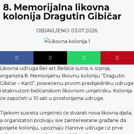
content
8. Memorijalna likovna
kolonija Dragutin Gibičar
OBJAVLJENO:
03.07.2026.
Likovna udruga Bel-art Belišće sutra, 4. srpnja,
organizira 8. Memorijalnu likovnu koloniju “Dragutin
Gibičar – Karči”, posvećenu prvom predsjedniku udruge
i istaknutom belićanskom likovnom umjetniku. Kolonija
će započeti u 10 sati u prostorijama udruge.
Tijekom susreta
umjetnici će stvarati nova likovna djela,
a organizatori pozivaju sve zainteresirane građane da
posjete koloniju, upoznaju članove udruge i iz prve