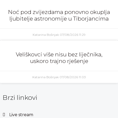
Noć pod zvijezdama ponovno okuplja
ljubitelje astronomije u Tiborjancima
Katarina Bošnjak
07/08/2026
11:29
Veliškovci više nisu bez liječnika,
uskoro trajno rješenje
Katarina Bošnjak
07/08/2026
11:03
Brzi linkovi
Live stream