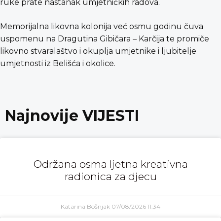
ruke prate nastanak umjetničkih radova.
Memorijalna likovna kolonija već osmu godinu čuva
uspomenu na Dragutina Gibičara – Karčija te promiče
likovno stvaralaštvo i okuplja umjetnike i ljubitelje
umjetnosti iz Belišća i okolice.
Najnovije VIJESTI
Održana osma ljetna kreativna
radionica za djecu
Katarina Bošnjak
07/08/2026
11:34