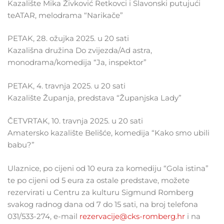
Kazalište Mika Živković Retkovci i Slavonski putujući
teATAR, melodrama “Narikače”
PETAK, 28. ožujka 2025. u 20 sati
Kazališna družina Do zvijezda/Ad astra,
monodrama/komedija “Ja, inspektor”
PETAK, 4. travnja 2025. u 20 sati
Kazalište Županja, predstava “Županjska Lady”
ČETVRTAK, 10. travnja 2025. u 20 sati
Amatersko kazalište Belišće, komedija “Kako smo ubili
babu?”
Ulaznice, po cijeni od 10 eura za komediju “Gola istina”
te po cijeni od 5 eura za ostale predstave, možete
rezervirati u Centru za kulturu Sigmund Romberg
svakog radnog dana od 7 do 15 sati, na broj telefona
031/533-274, e-mail
rezervacije@cks-romberg.hr
i na