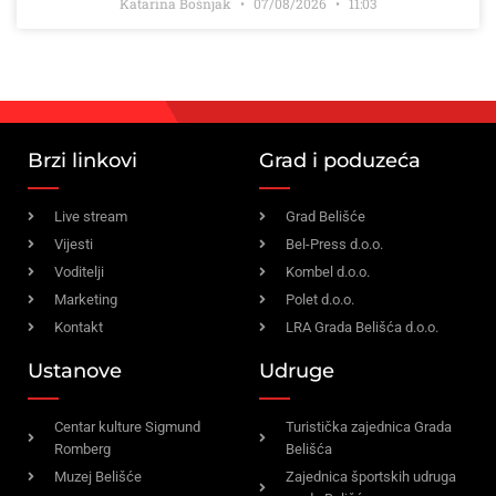
Katarina Bošnjak
07/08/2026
11:03
Brzi linkovi
Grad i poduzeća
Live stream
Grad Belišće
Vijesti
Bel-Press d.o.o.
Voditelji
Kombel d.o.o.
Marketing
Polet d.o.o.
Kontakt
LRA Grada Belišća d.o.o.
Ustanove
Udruge
Centar kulture Sigmund
Turistička zajednica Grada
Romberg
Belišća
Muzej Belišće
Zajednica športskih udruga