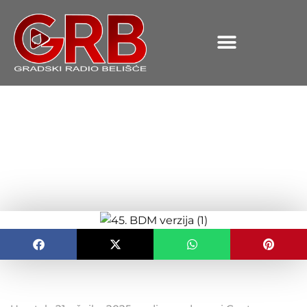
content
45. Memorijal Dragutina
Merca Nunoša i Ivana
Nikolnikova Vanje
OBJAVLJENO:
17.03.2025.