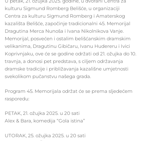
U petak, 21. ožujka 2025. godine, u dvorani Centra za
kulturu Sigmund Romberg Belišće, u organizaciji
Centra za kulturu Sigmund Romberg i Amaterskog
kazališta Belišće, započinje tradicionalni 45. Memorijal
Dragutina Merca Nunoša i Ivana Nikolnikova Vanje.
Memorijal, posvećen i ostalim belišćanskim dramskim
velikanima, Dragutinu Gibičaru, Ivanu Hudereru i Ivici
Koprivnjaku, ove će se godine održati od 21. ožujka do 10.
travnja, a donosi pet predstava, s ciljem održavanja
dramske tradicije i približavanja kazališne umjetnosti
svekolikom pučanstvu našega grada.
Program 45. Memorijala održat će se prema sljedećem
rasporedu:
PETAK, 21. ožujka 2025. u 20 sati
Alex & Bara, komedija “Gola istina”
UTORAK, 25. ožujka 2025. u 20 sati