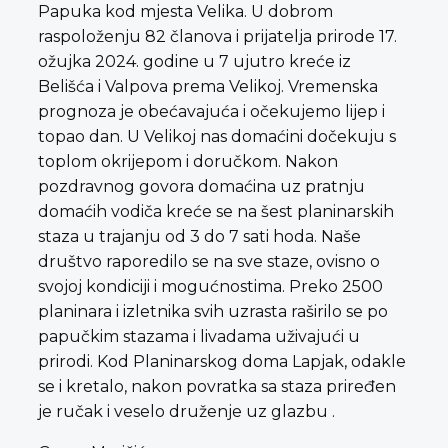
Papuka kod mjesta Velika. U dobrom
raspoloženju 82 članova i prijatelja prirode 17.
ožujka 2024. godine u 7 ujutro kreće iz
Belišća i Valpova prema Velikoj. Vremenska
prognoza je obećavajuća i očekujemo lijep i
topao dan. U Velikoj nas domaćini dočekuju s
toplom okrijepom i doručkom. Nakon
pozdravnog govora domaćina uz pratnju
domaćih vodiča kreće se na šest planinarskih
staza u trajanju od 3 do 7 sati hoda. Naše
društvo raporedilo se na sve staze, ovisno o
svojoj kondiciji i mogućnostima. Preko 2500
planinara i izletnika svih uzrasta raširilo se po
papučkim stazama i livadama uživajući u
prirodi. Kod Planinarskog doma Lapjak, odakle
se i kretalo, nakon povratka sa staza priređen
je ručak i veselo druženje uz glazbu .