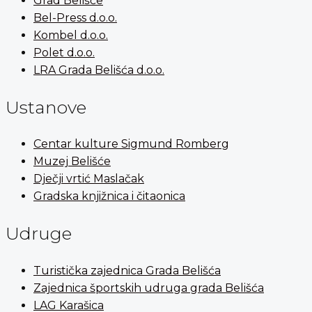
Grad Belišće
Bel-Press d.o.o.
Kombel d.o.o.
Polet d.o.o.
LRA Grada Belišća d.o.o.
Ustanove
Centar kulture Sigmund Romberg
Muzej Belišće
Dječji vrtić Maslačak
Gradska knjižnica i čitaonica
Udruge
Turistička zajednica Grada Belišća
Zajednica športskih udruga grada Belišća
LAG Karašica