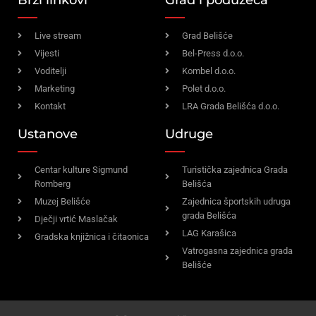
Brzi linkovi
Grad i poduzeća
Live stream
Grad Belišće
Vijesti
Bel-Press d.o.o.
Voditelji
Kombel d.o.o.
Marketing
Polet d.o.o.
Kontakt
LRA Grada Belišća d.o.o.
Ustanove
Udruge
Centar kulture Sigmund
Turistička zajednica Grada
Romberg
Belišća
Muzej Belišće
Zajednica športskih udruga
grada Belišća
Dječji vrtić Maslačak
LAG Karašica
Gradska knjižnica i čitaonica
Vatrogasna zajednica grada
Belišće